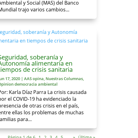
Ambiental y Social (MAS) del Banco
Mundial trajo varios cambios...
Seguridad, soberanía y
Autonomía alimentaria en
tiempos de crisis sanitaria
Jun 17, 2020
|
AAS opina
,
Nuestras Columnas
,
Opinion democracia ambiental
Por: Karla Díaz Parra La crisis causada
por el COVID-19 ha evidenciado la
presencia de otras crisis en el país,
entre ellas los problemas de muchas
familias para...
Página 1 de 6
1
2
3
4
5
...
»
Última »