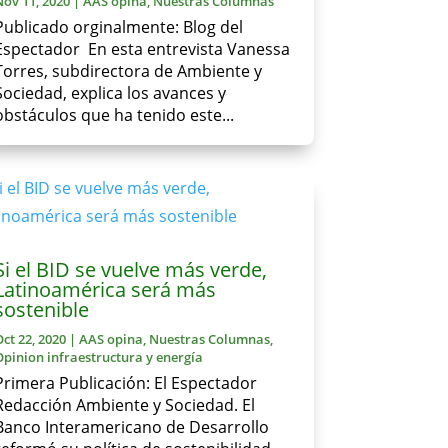
Nov 11, 2020
|
AAS opina
,
Nuestras Columnas
Publicado orginalmente: Blog del
Espectador En esta entrevista Vanessa
Torres, subdirectora de Ambiente y
Sociedad, explica los avances y
obstáculos que ha tenido este...
Si el BID se vuelve más verde,
Latinoamérica será más
sostenible
Oct 22, 2020
|
AAS opina
,
Nuestras Columnas
,
Opinion infraestructura y energía
Primera Publicación: El Espectador
Redacción Ambiente y Sociedad. El
Banco Interamericano de Desarrollo