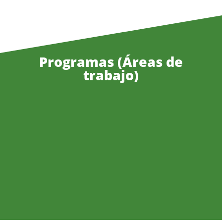
Programas (Áreas de
trabajo)

Justicia Ambiental y Climática

Alternativas al Desarrollo

Gobernanza Territorial