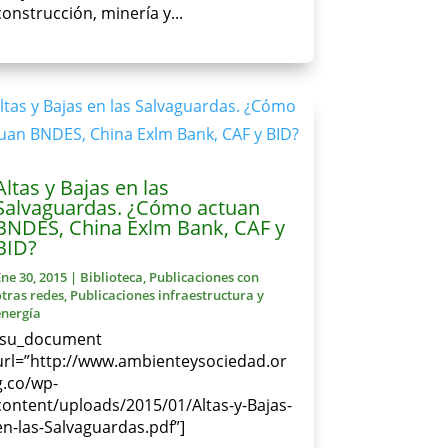
construcción, minería y...
Altas y Bajas en las
Salvaguardas. ¿Cómo actuan
BNDES, China Exlm Bank, CAF y
BID?
Ene 30, 2015
|
Biblioteca
,
Publicaciones con
otras redes
,
Publicaciones infraestructura y
energía
[su_document
url=”http://www.ambienteysociedad.or
g.co/wp-
content/uploads/2015/01/Altas-y-Bajas-
en-las-Salvaguardas.pdf”]