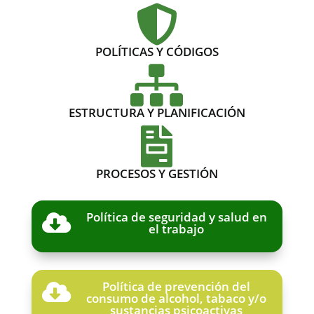

POLÍTICAS Y CÓDIGOS

ESTRUCTURA Y PLANIFICACIÓN

PROCESOS Y GESTIÓN
Política de seguridad y salud en

el trabajo
Política de prevención del

consumo de alcohol, tabaco y/o
sustancias psicoactivas