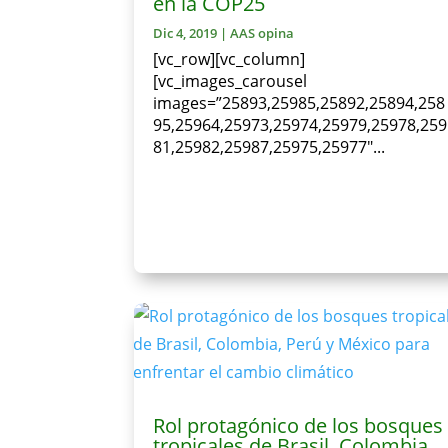
en la COP25
Dic 4, 2019
|
AAS opina
[vc_row][vc_column]
[vc_images_carousel
images=”25893,25985,25892,25894,258
95,25964,25973,25974,25979,25978,259
81,25982,25987,25975,25977″...
Rol protagónico de los bosques
tropicales de Brasil, Colombia,