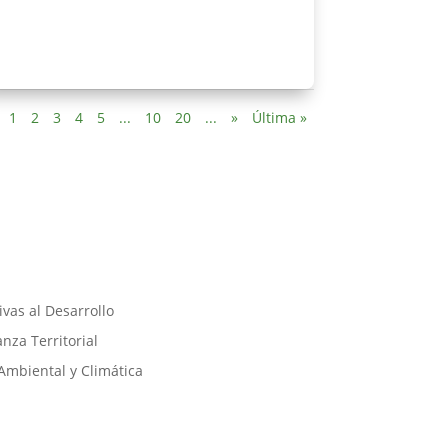
1
2
3
4
5
...
10
20
...
»
Última »
vas al Desarrollo
za Territorial
Ambiental y Climática