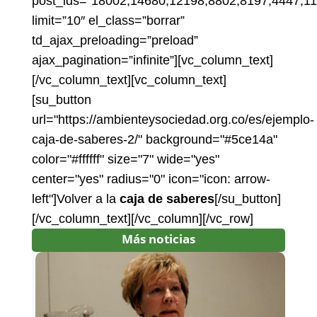
post_ids=”18002,14680,12198,8802,8197,4447,11
limit=”10″ el_class=”borrar”
td_ajax_preloading=”preload”
ajax_pagination=”infinite”][vc_column_text]
[/vc_column_text][vc_column_text]
[su_button
url="https://ambienteysociedad.org.co/es/ejemplo-
caja-de-saberes-2/" background="#5ce14a"
color="#ffffff" size="7" wide="yes"
center="yes" radius="0" icon="icon: arrow-
left"]Volver a la
caja de saberes
[/su_button]
[/vc_column_text][/vc_column][/vc_row]
Más noticias