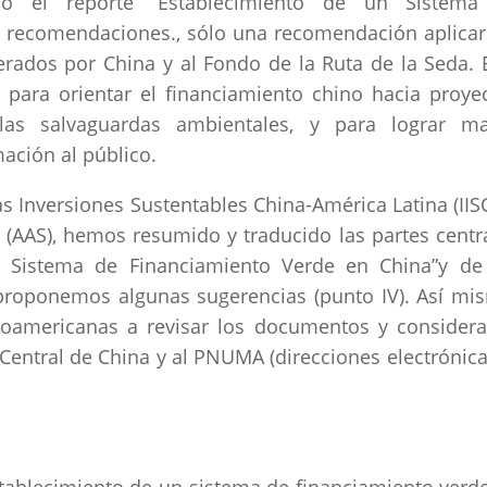
ó el reporte “Establecimiento de un Sistema
4 recomendaciones., sólo una recomendación aplicar
erados por China y al Fondo de la Ruta de la Seda. 
l para orientar el financiamiento chino hacia proye
las salvaguardas ambientales, y para lograr m
mación al público.
las Inversiones Sustentables China-América Latina (IIS
 (AAS), hemos resumido y traducido las partes centr
n Sistema de Financiamiento Verde en China”y de
y proponemos algunas sugerencias (punto IV). Así mi
inoamericanas a revisar los documentos y considera
entral de China y al PNUMA (direcciones electrónica