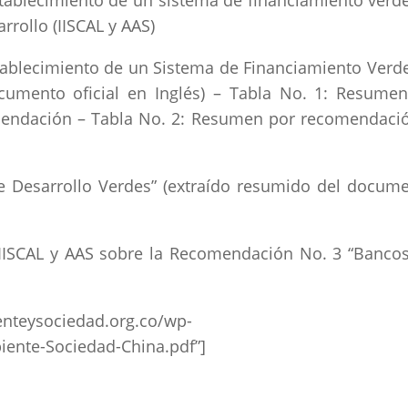
stablecimiento de un sistema de financiamiento verd
rrollo (IISCAL y AAS)
Establecimiento de un Sistema de Financiamiento Verd
cumento oficial en Inglés) – Tabla No. 1: Resume
mendación – Tabla No. 2: Resumen por recomendaci
e Desarrollo Verdes” (extraído resumido del docum
 IISCAL y AAS sobre la Recomendación No. 3 “Banco
nteysociedad.org.co/wp-
iente-Sociedad-China.pdf”]