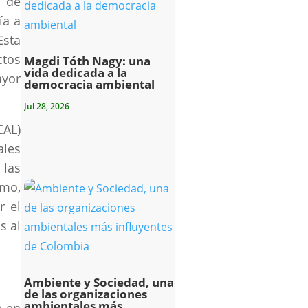
 de
ía a
Esta
ctos
Magdi Tóth Nagy: una
vida dedicada a la
ayor
democracia ambiental
Jul 28, 2026
CAL)
ales
 las
smo,
r el
s al
Ambiente y Sociedad, una
de las organizaciones
ambientales más