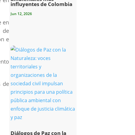
e en
influyentes de Colombia
Jun 12, 2026
e en
n de
ón e
ento
s de
Diálogos de Paz con la