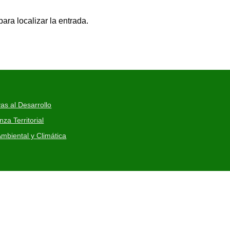
ara localizar la entrada.
as al Desarrollo
a Territorial
mbiental y Climática