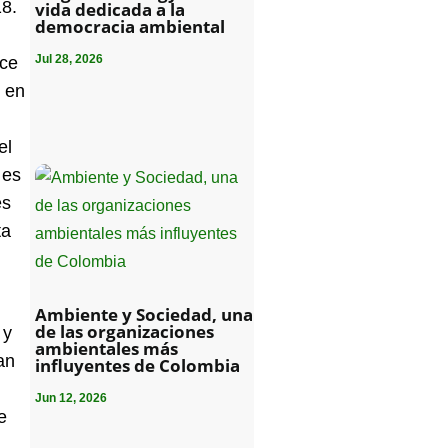
18.
vida dedicada a la
democracia ambiental
Jul 28, 2026
ace
, en
el
 es
es
ta
l
Ambiente y Sociedad, una
de las organizaciones
 y
ambientales más
an
influyentes de Colombia
Jun 12, 2026
e