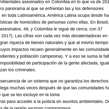
 ambientales asesinados en Colombia en lo que va de 20
ro panorama al que se enfrentan las y los defensores
, en toda Latinoamérica. América Latina ocupa desde h
dísticas de homicidios de personas como ellas. En Brasil
asesinatos, 49, y Colombia le sigue de cerca, con 37
 2017). Las cifras son cada vez más desalentadoras en 
gran riqueza de bienes naturales y que al mismo tiempo
 cuyos impactos recaen generalmente en las comunidad
dientes y población campesina). Y a eso se suma la fal
imposibilidad de participación de la gente afectada, igua
zan los criminales.
nsecuencia de un sistema que no garantiza los derechos
a llega muchas veces después de que las comunidades h
e que se les excluye en la toma
ras para acceder a la justicia en asuntos ambientales. D
os de la región asuman compromisos