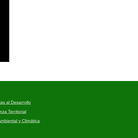
as al Desarrollo
a Territorial
mbiental y Climática