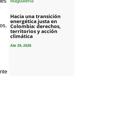
nes
r
Hacia una transición
energética justa en
os,
Colombia: derechos,
territorios y acción
climática
Abr 29, 2026
ente