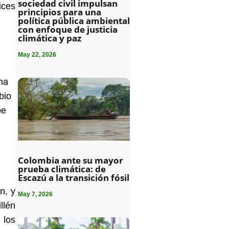
sociedad civil impulsan
ices
principios para una
política pública ambiental
con enfoque de justicia
climática y paz
May 22, 2026
 ha
bio
pe
Colombia ante su mayor
prueba climática: de
Escazú a la transición fósil
n, y
May 7, 2026
llén
 los