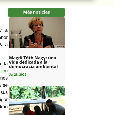
Más noticias
il a
abor
Para
Magdi Tóth Nagy: una
vida dedicada a la
e la
democracia ambiental
ción
Jul 28, 2026
ones
a se
 sus
igor
drán