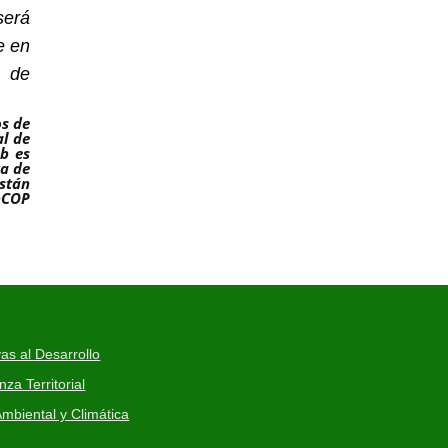
será
e en
s de
os de
al de
eb es
ta de
stán
nCOP
as al Desarrollo
a Territorial
mbiental y Climática