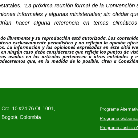
statales.
“La próxima reunión formal de la Convención 
ones informales y algunas ministeriales; sin olvidar qu
rían hacer alguna referencia en temas climático
ado libremente y su reproducción está autorizada. Los contenid
erio exclusivamente periodístico y no reflejan la opinión ofici
s. La información y las opiniones expresadas en este sitio w
en ningún caso debe considerarse que refleja los puntos de vis
eos usados en los artículos pertenecen a otras entidades y e
radeceremos que, en la medida de lo posible, citen a Conexió
Cra. 10 #24 76 Of. 1001,
Programa Alternativ
Bogotá, Colombia
Programa Gobernanz
Programa Justicia A