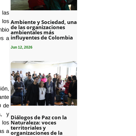
 las
 los
Ambiente y Sociedad, una
de las organizaciones
mbio
ambientales más
influyentes de Colombia
es a
Jun 12, 2026
ión
,
ante
0 de
a, y
Diálogos de Paz con la
Naturaleza: voces
 los
territoriales y
as a
organizaciones de la