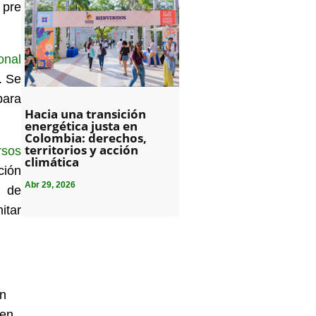
 pre
onal
. Se
para
Hacia una transición
energética justa en
Colombia: derechos,
territorios y acción
rsos
climática
ción
Abr 29, 2026
y de
itar
un
 en