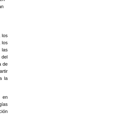
an
 los
 los
 las
 del
a de
rtir
a la
s en
gías
ción