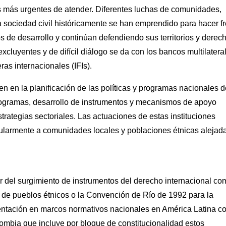
 más urgentes de atender. Diferentes luchas de comunidades,
 sociedad civil históricamente se han emprendido para hacer f
os de desarrollo y continúan defendiendo sus territorios y derec
cluyentes y de difícil diálogo se da con los bancos multilatera
ras internacionales (IFIs).
n en la planificación de las políticas y programas nacionales 
programas, desarrollo de instrumentos y mecanismos de apoyo
estrategias sectoriales. Las actuaciones de estas instituciones
icularmente a comunidades locales y poblaciones étnicas alejad
ir del surgimiento de instrumentos del derecho internacional c
n de pueblos étnicos o la Convención de Río de 1992 para la
entación en marcos normativos nacionales en América Latina 
lombia que incluye por bloque de constitucionalidad estos