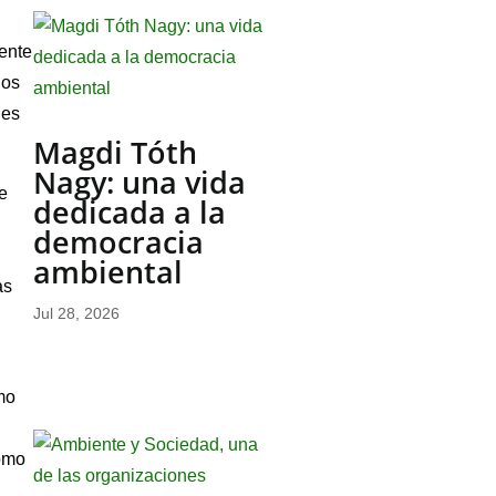
rente
hos
les
Magdi Tóth
Nagy: una vida
de
dedicada a la
democracia
ambiental
as
Jul 28, 2026
omo
como