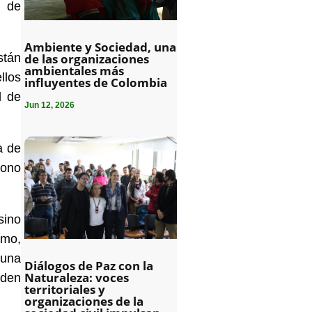
d de
Ambiente y Sociedad, una
stán
de las organizaciones
ambientales más
llos
influyentes de Colombia
d de
Jun 12, 2026
a de
bono
sino
amo,
 una
Diálogos de Paz con la
Naturaleza: voces
eden
territoriales y
organizaciones de la