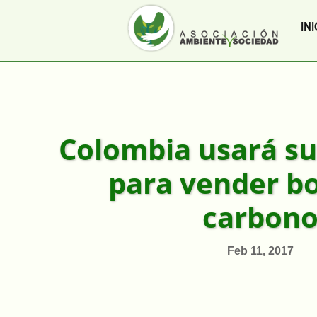
INI
Colombia usará s
para vender b
carbon
Feb 11, 2017