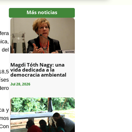
Más noticias
fera
ica,
 del
Magdi Tóth Nagy: una
vida dedicada a la
18,5
democracia ambiental
íses
Jul 28, 2026
dero
ca y
amos
 Con