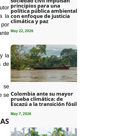
sociedad civil impulsan
principios para una
utor
política pública ambiental
con enfoque de justicia
a la
climática y paz
 por
May 22, 2026
ante
y la
s de
s se
Colombia ante su mayor
e se
prueba climática: de
Escazú a la transición fósil
May 7, 2026
LAS