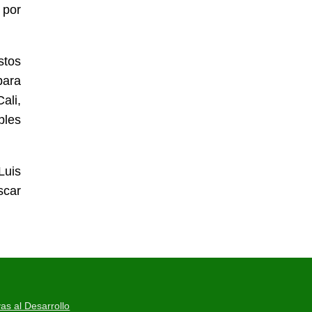
 por
stos
para
ali,
ples
Luis
scar
as al Desarrollo