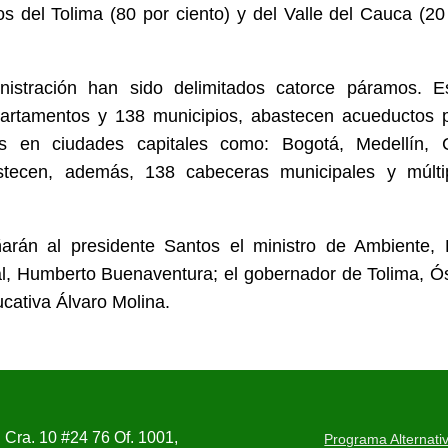
 del Tolima (80 por ciento) y del Valle del Cauca (20
istración han sido delimitados catorce páramos. E
artamentos y 138 municipios, abastecen acueductos 
 en ciudades capitales como: Bogotá, Medellín, C
stecen, además, 138 cabeceras municipales y múlti
rán al presidente Santos el ministro de Ambiente, 
ral, Humberto Buenaventura; el gobernador de Tolima, Ó
ucativa Álvaro Molina.
Cra. 10 #24 76 Of. 1001,
Programa Alternativ