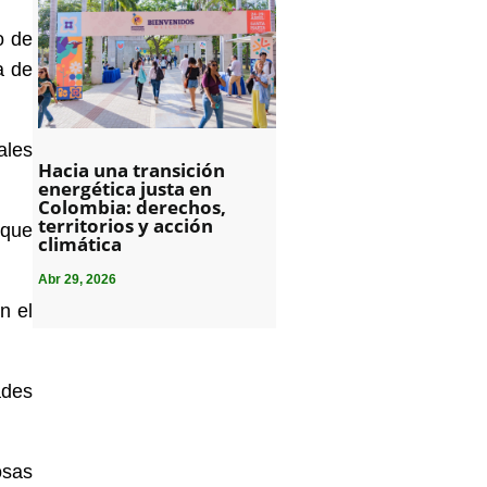
o de
a de
ales
Hacia una transición
energética justa en
Colombia: derechos,
territorios y acción
 que
climática
Abr 29, 2026
n el
ades
osas