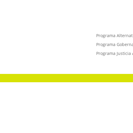
Cra. 10 #24 76 Of. 1001,
Programa Alternati
Bogotá, Colombia
Programa Gobernan
Programa Justicia 