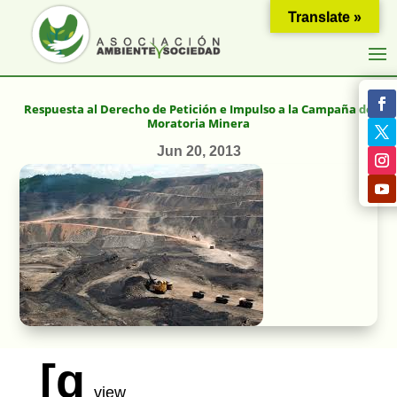
Translate »
Respuesta al Derecho de Petición e Impulso a la Campaña de
Moratoria Minera
Jun 20, 2013
[g
view