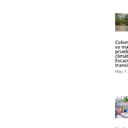
Colom
su m
prue
climát
Escazú
transi
May 7,