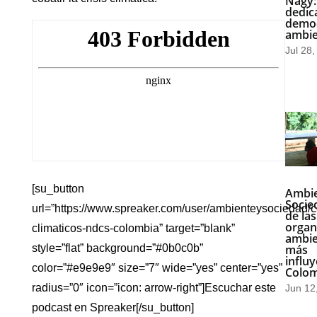
Nagy:
dedic
democ
ambie
Jul 28
[su_button
Ambie
Socie
url=”https://www.spreaker.com/user/ambienteysociedad/
de las
organ
climaticos-ndcs-colombia” target=”blank”
ambie
más
style=”flat” background=”#0b0c0b”
influ
color=”#e9e9e9″ size=”7″ wide=”yes” center=”yes”
Colo
radius=”0″ icon=”icon: arrow-right”]Escuchar este
Jun 12
podcast en Spreaker[/su_button]