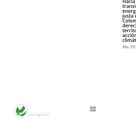
Hacia
trans
energ
justa
Colom
derec
territ
acció
climát
Abr 29
Cra. 10 #24 76
Of. 1001,
Bogotá,
Colombia