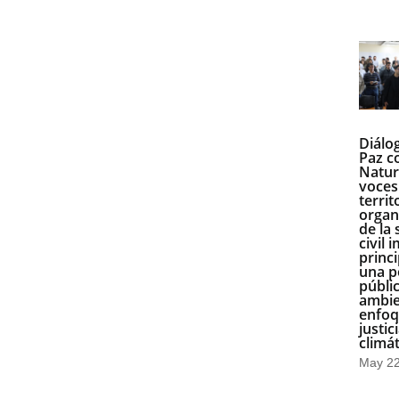
Diálo
Paz c
Natur
voces
territ
organ
de la
civil 
princ
una po
públi
ambie
enfoq
justic
climát
May 22