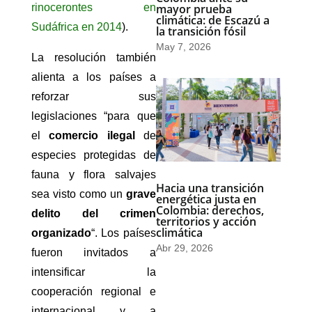
rinocerontes en
mayor prueba
climática: de Escazú a
Sudáfrica en 2014
).
la transición fósil
May 7, 2026
La resolución también
alienta a los países a
reforzar sus
legislaciones “para que
el
comercio ilegal
de
especies protegidas de
fauna y flora salvajes
Hacia una transición
sea visto como un
grave
energética justa en
Colombia: derechos,
delito del crimen
territorios y acción
climática
organizado
“. Los países
Abr 29, 2026
fueron invitados a
intensificar la
cooperación regional e
internacional y a