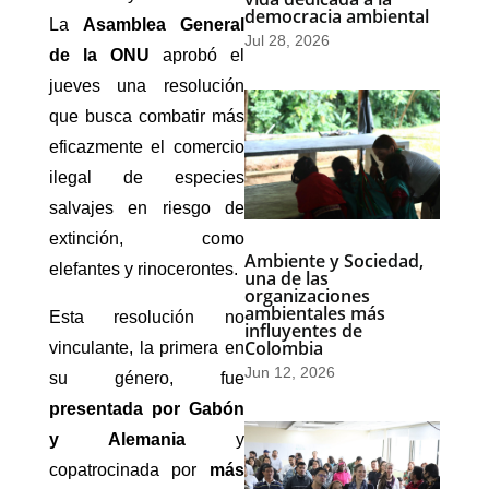
democracia ambiental
La
Asamblea General
Jul 28, 2026
de la ONU
aprobó el
jueves una resolución
que busca combatir más
eficazmente el comercio
ilegal de especies
salvajes en riesgo de
extinción, como
Ambiente y Sociedad,
elefantes y rinocerontes.
una de las
organizaciones
ambientales más
Esta resolución no
influyentes de
Colombia
vinculante, la primera en
Jun 12, 2026
su género, fue
presentada por Gabón
y Alemania
y
copatrocinada por
más