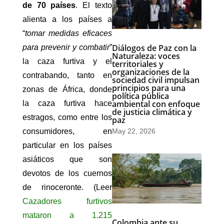
de 70 países
. El texto
alienta a los países a
“
tomar medidas eficaces
Diálogos de Paz con la
para prevenir y combatir
”
Naturaleza: voces
la caza furtiva y el
territoriales y
organizaciones de la
contrabando, tanto en
sociedad civil impulsan
principios para una
zonas de África, donde
política pública
ambiental con enfoque
la caza furtiva hace
de justicia climática y
estragos, como entre los
paz
May 22, 2026
consumidores, en
particular en los países
asiáticos que son
devotos de los cuernos
de rinoceronte. (Leer
Cazadores furtivos
mataron a 1.215
Colombia ante su