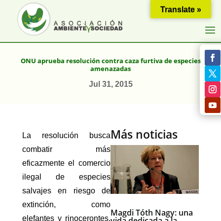
Translate »
ONU aprueba resolución contra caza furtiva de especies
amenazadas
Jul 31, 2015
Más noticias
La resolución busca
combatir más
eficazmente el comercio
ilegal de especies
salvajes en riesgo de
extinción, como
Magdi Tóth Nagy: una
elefantes y rinocerontes.
vida dedicada a la