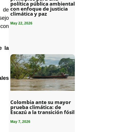
política pública ambiental
con enfoque de justicia
o de
climática y paz
sejo
May 22, 2026
 con
e la
ales
Colombia ante su mayor
prueba climática: de
Escazú a la transición fósil
May 7, 2026