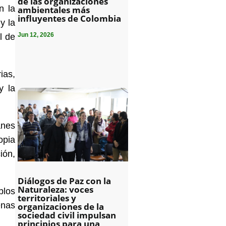
de las organizaciones
n la
ambientales más
influyentes de Colombia
y la
Jun 12, 2026
l de
ias,
y la
anes
opia
ión,
Diálogos de Paz con la
Naturaleza: voces
blos
territoriales y
enas
organizaciones de la
sociedad civil impulsan
principios para una