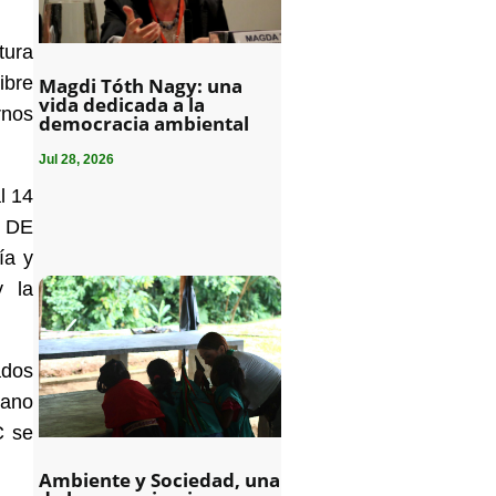
tura
ibre
Magdi Tóth Nagy: una
vida dedicada a la
rnos
democracia ambiental
Jul 28, 2026
l 14
L DE
ía y
y la
ados
iano
C se
Ambiente y Sociedad, una