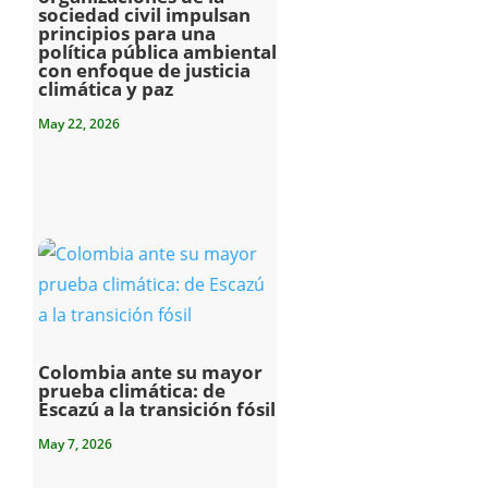
sociedad civil impulsan
principios para una
política pública ambiental
con enfoque de justicia
climática y paz
May 22, 2026
Colombia ante su mayor
prueba climática: de
Escazú a la transición fósil
May 7, 2026