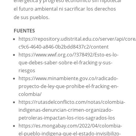
energética y progreso económico sin hipotecar
el futuro ambiental ni sacrificar los derechos
de sus pueblos.
FUENTES
https://repository.udistrital.edu.co/server/api/cor
c9c6-4640-a846-0b2bdd8437c2/content
https://www.wwf.org.co/?378492/Esto-es-lo-
que-debes-saber-sobre-el-fracking-y-sus-
riesgos
https://www.minambiente.gov.co/radicado-
proyecto-de-ley-que-prohibe-el-fracking-en-
colombia/
https://rutasdelconflicto.com/notas/colombia-
indigenas-denuncian-crimen-organizado-
petroleras-impactan-los-rios-sagrados-los
https://es.mongabay.com/2022/04/colombia-
el-pueblo-indigena-que-el-estado-invisibilizo-