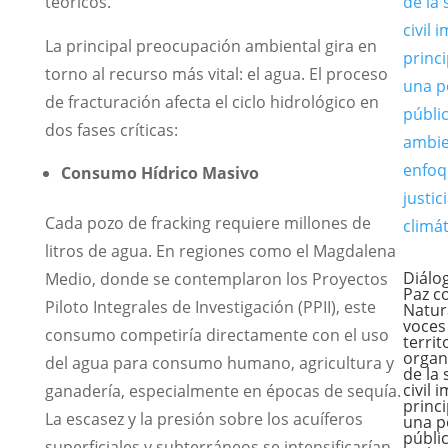
teóricos.
La principal preocupación ambiental gira en
torno al recurso más vital: el agua. El proceso
de fracturación afecta el ciclo hidrológico en
dos fases críticas:
Consumo Hídrico Masivo
Cada pozo de fracking requiere millones de
litros de agua. En regiones como el Magdalena
Diálo
Medio, donde se contemplaron los Proyectos
Paz c
Piloto Integrales de Investigación (PPII), este
Natur
voces
consumo competiría directamente con el uso
territ
organ
del agua para consumo humano, agricultura y
de la
civil 
ganadería, especialmente en épocas de sequía.
princ
La escasez y la presión sobre los acuíferos
una po
públi
superficiales y subterráneos se intensificarían.