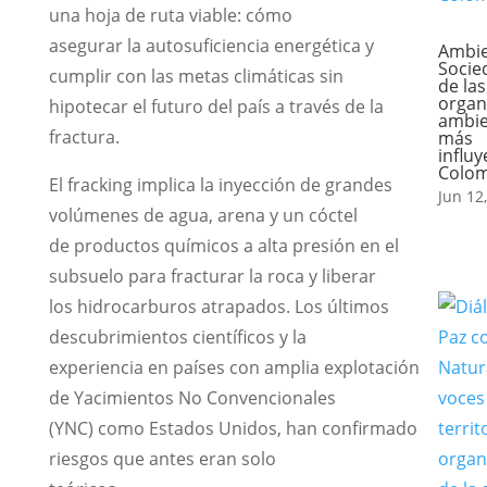
una hoja de ruta viable: cómo
asegurar la autosuficiencia energética y
Ambie
Socie
cumplir con las metas climáticas sin
de las
organ
hipotecar el futuro del país a través de la
ambie
fractura.
más
influ
Colo
El fracking implica la inyección de grandes
Jun 12
volúmenes de agua, arena y un cóctel
de productos químicos a alta presión en el
subsuelo para fracturar la roca y liberar
los hidrocarburos atrapados. Los últimos
descubrimientos científicos y la
experiencia en países con amplia explotación
de Yacimientos No Convencionales
(YNC) como Estados Unidos, han confirmado
riesgos que antes eran solo