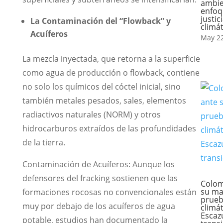
ambie
enfoq
justic
La Contaminación del “Flowback” y
climát
Acuíferos
May 22
La mezcla inyectada, que retorna a la superficie
como agua de producción o flowback, contiene
no solo los químicos del cóctel inicial, sino
también metales pesados, sales, elementos
radiactivos naturales (NORM) y otros
hidrocarburos extraídos de las profundidades
de la tierra.
Contaminación de Acuíferos: Aunque los
defensores del fracking sostienen que las
Colom
su ma
formaciones rocosas no convencionales están
prue
muy por debajo de los acuíferos de agua
climát
Escazú
potable, estudios han documentado la