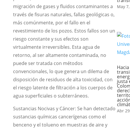
transi
migración de gases y fluidos contaminantes a
May 7,
través de fisuras naturales, fallas geológicas o,
más comúnmente, por el fallo en el
revestimiento de los pozos. Estos fallos son un
riesgo constante y sus efectos son
virtualmente irreversibles. Esta agua de
retorno, al ser altamente contaminada, no
puede ser tratada con métodos
Hacia
convencionales, lo que genera un dilema de
trans
energ
disposición de residuos de alta toxicidad, con
justa
Colom
el riesgo latente de filtración a los cuerpos de
derec
territ
agua superficiales o subterráneos.
acció
climát
Sustancias Nocivas y Cáncer: Se han detectado
Abr 29
sustancias químicas cancerígenas como el
benceno y el tolueno en muestras de aire y