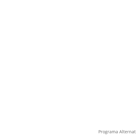
Cra. 10 #24 76 Of. 1001,
Programa Alternati