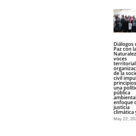
Diálogos 
Paz con l
Naturalez
voces
territoria
organizac
de la soc
civil impu
principio
una políti
pública
ambienta
enfoque 
justicia
climática 
May 22, 20