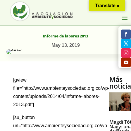
Translate »
Informe de labores 2013
May 13, 2019
Más
[gview
notici
file=”http://www.ambienteysociedad.org.co/wp-
content/uploads/2014/04/Informe-labores-
2013.pdf”]
[su_button
Magdi Tó
url=”http://www.ambienteysociedad.org.co/wp-
Nagy: una