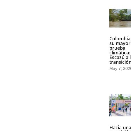
Colombia
su mayor
prueba
climática:
Escazú a 
transición
May 7, 202
Hacia un