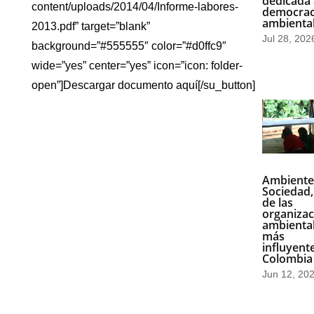
dedicada 
content/uploads/2014/04/Informe-labores-
democrac
ambienta
2013.pdf” target=”blank”
Jul 28, 202
background=”#555555″ color=”#d0ffc9″
wide=”yes” center=”yes” icon=”icon: folder-
open”]Descargar documento aquí[/su_button]
Ambiente
Sociedad,
de las
organizac
ambienta
más
influyent
Colombia
Jun 12, 20