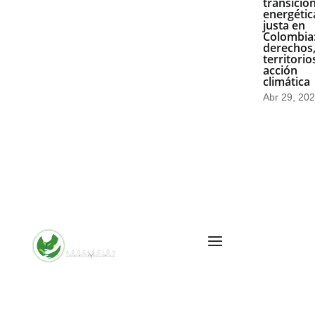
transició
energétic
justa en
Colombia
derechos
territorio
acción
climática
Abr 29, 20
Cra. 10 #24 76
Of. 1001,
Bogotá,
Colombia