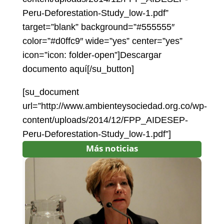
Peru-Deforestation-Study_low-1.pdf”
target=”blank” background=”#555555″
color=”#d0ffc9″ wide=”yes” center=”yes”
icon=”icon: folder-open”]Descargar
documento aquí[/su_button]
[su_document
url=”http://www.ambienteysociedad.org.co/wp-
content/uploads/2014/12/FPP_AIDESEP-
Peru-Deforestation-Study_low-1.pdf”]
Más noticias