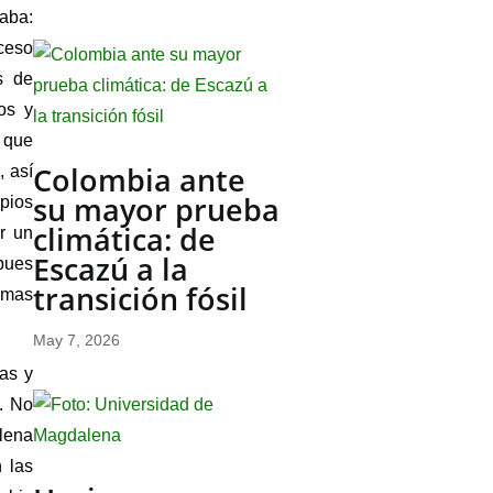
raba:
oceso
s de
os y
n que
Colombia ante
, así
su mayor prueba
ipios
climática: de
r un
Escazú a la
pues
transición fósil
lemas
May 7, 2026
as y
n. No
lena
 las