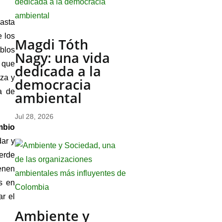
hasta
e los
Magdi Tóth
blos
Nagy: una vida
s que
dedicada a la
eza y
democracia
a de
ambiental
Jul 28, 2026
mbio
ar y
Verde
ienen
es en
r el
Ambiente y