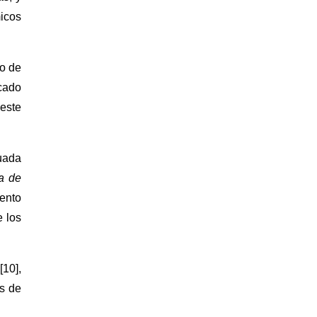
icos
to de
cado
 este
uada
a de
iento
e los
[10],
as de