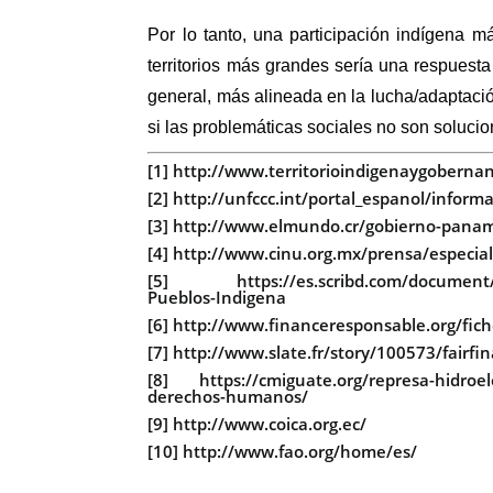
Por lo tanto, una participación indígena má
territorios más grandes sería una respues
general, más alineada en la lucha/adaptaci
si las problemáticas sociales no son soluci
[1]
http://www.territorioindigenaygoberna
[2]
http://unfccc.int/portal_espanol/infor
[3]
http://www.elmundo.cr/gobierno-panam
[4]
http://www.cinu.org.mx/prensa/especial
[5]
https://es.scribd.com/document
Pueblos-Indigena
[6]
http://www.financeresponsable.org/fich
[7]
http://www.slate.fr/story/100573/fairf
[8]
https://cmiguate.org/represa-hidroel
derechos-humanos/
[9]
http://www.coica.org.ec/
[10]
http://www.fao.org/home/es/