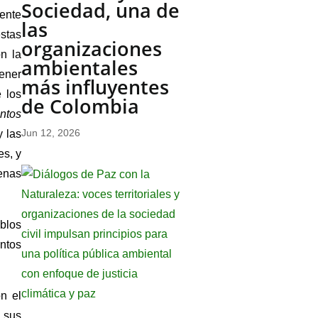
Sociedad, una de
ente
las
stas
organizaciones
n la
ambientales
tener
más influyentes
e los
de Colombia
ntos
Jun 12, 2026
y las
es, y
enas
eblos
untos
n el
r sus