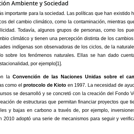
ción Ambiente y Sociedad
s importante para la sociedad. Las políticas que han existido 
cos del cambio climático, como la contaminación, mientras qu
blicidad. Todavía, algunos grupos de personas, como los pue
bio climático y tienen una percepción distinta de los cambio
ades indígenas son observadoras de los ciclos, de la natural
ado sobre los fenómenos naturales. Ellas se han dado cuent
tacionalidad, por ejemplo[1].
con la
Convención de las Naciones Unidas sobre el ca
cas como el
protocolo de Kioto
en 1997. La necesidad de ayud
cursos se desarrolló y se concretó con la creación del Fondo 
reación de estructuras que permitan financiar proyectos que t
ables y bajas en carbono a través de, por ejemplo, inversion
n 2010 adoptó una serie de mecanismos para seguir y verifica