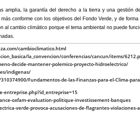
s amplia, la garantía del derecho a la tierra y una gestión d
ta más conforme con los objetivos del Fondo Verde, y de form
ón al cambio climático porque el tema ambiental no puede func
onadas.
nza.com/cambioclimatico.html
macion_basica/la_convencion/conferencias/cancun/items/6212.
eno-decide-mantener-polemico-proyecto-hidroelectrico/
es/indigenas/
/310374900/Fundamentos-de-las-Finanzas-para-el-Clima-para-
e-entreprise.php?id_entreprise=15
inance-oxfam-evaluation-politique-investissement-banques
ectrica-verde-provoca-acusaciones-de-flagrantes-violaciones-a