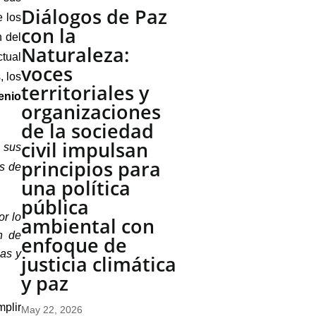
Diálogos de Paz
e los
con la
n del
Naturaleza:
ctual
voces
, los
territoriales y
enio
organizaciones
de la sociedad
civil impulsan
e sus
principios para
es de
una política
pública
or lo
ambiental con
n de
enfoque de
cas y
justicia climática
y paz
mplir
May 22, 2026