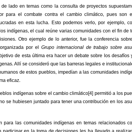
 de lado en temas como la consulta de proyectos supuestam
ror para el combate contra el cambio climático, pues son e
cradas en esta lucha. Esto podemos verlo, por ejemplo, co
los indígenas, el cual reúne varias comunidades con el fin de 
siones. Otro ejemplo de lo anterior, fue la conferencia sobr
 organizada por el
Grupo internacional de trabajo sobre asu
jetivo de esta última era hacer un debate sobre los desafíos 
nas. Allí se consideró que las barreras legales e institucional
s humanos de estos pueblos, impedían a las comunidades indíg
rma eficaz.
ueblos indígenas sobre el cambio climático[4] permitió a los pu
 no se hubiesen juntado para tener una contribución en los as
n para las comunidades indígenas en temas relacionados co
 participar en la toma de decisiones les ha llevado a realiza