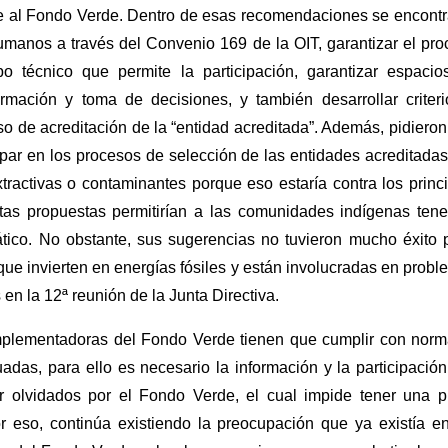
nte al Fondo Verde. Dentro de esas recomendaciones se encont
umanos a través del Convenio 169 de la OIT, garantizar el pr
po técnico que permite la participación, garantizar espacio
ormación y toma de decisiones, y también desarrollar criteri
eso de acreditación de la “entidad acreditada”. Además, pidiero
par en los procesos de selección de las entidades acreditadas
tractivas o contaminantes porque eso estaría contra los princ
tas propuestas permitirían a las comunidades indígenas tene
ático. No obstante, sus sugerencias no tuvieron mucho éxito 
ue invierten en energías fósiles y están involucradas en prob
en la 12ª reunión de la Junta Directiva.
implementadoras del Fondo Verde tienen que cumplir con norm
das, para ello es necesario la información y la participació
r olvidados por el Fondo Verde, el cual impide tener una p
r eso, continúa existiendo la preocupación que ya existía en