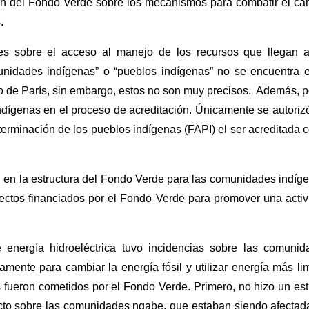
ón del Fondo Verde sobre los mecanismos para combatir el ca
.
es sobre el acceso al manejo de los recursos que llegan a
idades indígenas” o “pueblos indígenas” no se encuentra e
do de París, sin embargo, estos no son muy precisos. Además, p
dígenas en el proceso de acreditación. Únicamente se autoriz
terminación de los pueblos indígenas (FAPI) el ser acreditada
n en la estructura del Fondo Verde para las comunidades indíg
ctos financiados por el Fondo Verde para promover una activ
energía hidroeléctrica tuvo incidencias sobre las comunid
amente para cambiar la energía fósil y utilizar energía más li
s fueron cometidos por el Fondo Verde. Primero, no hizo un es
ecto sobre las comunidades ngabe, que estaban siendo afectad