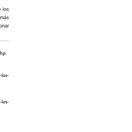
e los
a más
ionar
php
los-
-los-