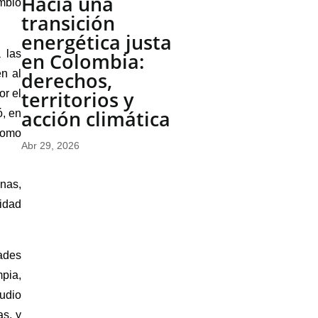
Hacia una
mbio
transición
energética justa
 las
en Colombia:
n al
derechos,
territorios y
or el
acción climática
ó, en
 como
Abr 29, 2026
enas,
idad
ades
mpia,
tudio
as, y