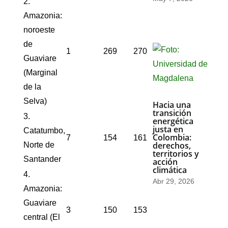
2.
Amazonia:
noroeste
de
1
269
270
Guaviare
(Marginal
de la
Selva)
Hacia una
transición
3.
energética
justa en
Catatumbo,
Colombia:
7
154
161
derechos,
Norte de
territorios y
Santander
acción
climática
4.
Abr 29, 2026
Amazonia:
Guaviare
3
150
153
central (El