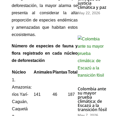
justicia
deforestación, la mayor alarma se
climática y paz
presenta al considerar la alta
May 22, 2026
proporción de especies endémicas
y amenazadas que habitan estos
ecosistemas.
Número de especies de fauna y
flora registrado en cada núcleo
de deforestación
Núcleo
Animales
Plantas
Total
1.
Amazonia:
Colombia ante
su mayor
ríos Yarí-
141
46
187
prueba
climática: de
Caguán,
Escazú a la
Caquetá
transición fósil
May 7, 2026