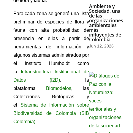
de flora y fauna.
Ambiente y
Sociedad, una
Para cada zona se generó una lista
de las
organizaciones
preliminar de especies de flora y
ambientales
más
fauna con alta probabilidad de
influyentes de
presencia en ellas a partir de
Colombia
Jun 12, 2026
herramientas de información y
algunos sistemas administrados por
el Instituto Humboldt como
la
Infraestructura Institucional de
Datos (I2D)
, la
plataforma
Biomodelos
, las
Colecciones Biológicas y
el
Sistema de Información sobre
Biodiversidad de Colombia (SiB
Colombia)
.