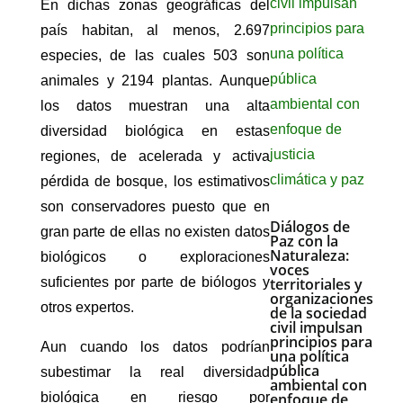
En dichas zonas geográficas del
país habitan, al menos, 2.697
especies, de las cuales 503 son
animales y 2194 plantas. Aunque
los datos muestran una alta
diversidad biológica en estas
regiones, de acelerada y activa
pérdida de bosque, los estimativos
son conservadores puesto que en
Diálogos de
gran parte de ellas no existen datos
Paz con la
Naturaleza:
biológicos o exploraciones
voces
suficientes por parte de biólogos y
territoriales y
organizaciones
otros expertos.
de la sociedad
civil impulsan
principios para
Aun cuando los datos podrían
una política
pública
subestimar la real diversidad
ambiental con
biológica en riesgo por
enfoque de