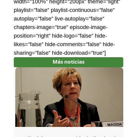
width=”100%” height=”200px” theme=”light”
playlist=”false” playlist-continuous=”false”
autoplay=”false” live-autoplay=”false”
chapters-image=”true” episode-image-
position=”right” hide-logo=”false” hide-
likes=”false” hide-comments=”false” hide-
sharing=”false” hide-download=”true”]
Más noticias