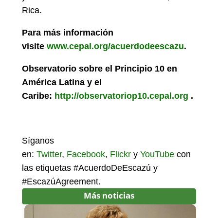
Rica.
Para más información
visite
www.cepal.org/acuerdodeescazu
.
Observatorio sobre el Principio 10 en
América Latina y el
Caribe:
http://observatoriop10.cepal.org
.
Síganos
en:
Twitter
,
Facebook
,
Flickr
y
YouTube
con
las etiquetas #AcuerdoDeEscazú y
#EscazúAgreement.
Más noticias