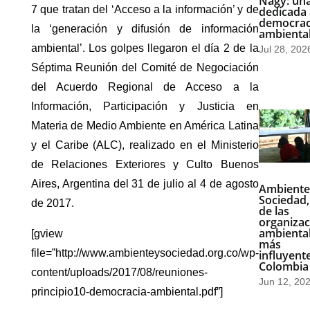
Nagy: una
7 que tratan del ‘Acceso a la información’ y de
dedicada 
democrac
la ‘generación y difusión de información
ambienta
ambiental’. Los golpes llegaron el día 2 de la
Jul 28, 202
Séptima Reunión del Comité de Negociación
del Acuerdo Regional de Acceso a la
Información, Participación y Justicia en
Materia de Medio Ambiente en América Latina
y el Caribe (ALC), realizado en el Ministerio
de Relaciones Exteriores y Culto Buenos
Aires, Argentina del 31 de julio al 4 de agosto
Ambiente
Sociedad,
de 2017.
de las
organizac
ambienta
[gview
más
file=”http://www.ambienteysociedad.org.co/wp-
influyent
Colombia
content/uploads/2017/08/reuniones-
Jun 12, 20
principio10-democracia-ambiental.pdf”]