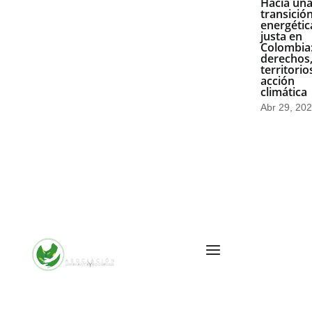
Hacia un
transició
energétic
justa en
Colombia
derechos
territorio
acción
climática
Abr 29, 20
Cra. 10 #24 76
Of. 1001,
Bogotá,
Colombia