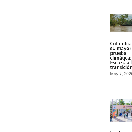
Colombia
su mayor
prueba
climática:
Escazú a 
transición
May 7, 202