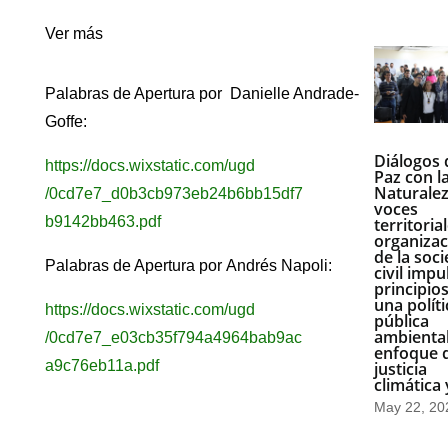
Ver más
Palabras de Apertura por
Danielle Andrade-
Goffe:
Diálogos 
https://docs.wixstatic.com/ugd
Paz con l
Naturalez
/0cd7e7_d0b3cb973eb24b6bb15df7
voces
b9142bb463.pdf
territoria
organizac
de la soc
Palabras de Apertura por
Andrés Napoli:
civil impu
principio
una políti
https://docs.wixstatic.com/ugd
pública
ambienta
/0cd7e7_e03cb35f794a4964bab9ac
enfoque 
a9c76eb11a.pdf
justicia
climática 
May 22, 20