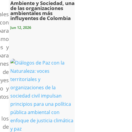
Ambiente y Sociedad, una
de las organizaciones
ambientales más
ales
influyentes de Colombia
 con
Jun 12, 2026
para
ismo
es y
para
ones
s de
eyes
io y
ntos
 los
s de