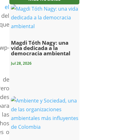
 el
del
que
Magdi Tóth Nagy: una
p-
vida dedicada a la
democracia ambiental
Jul 28, 2026
s de
Pero
ades
para
 las
chos
es o