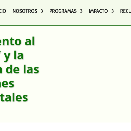
CIO
NOSOTROS
PROGRAMAS
IMPACTO
REC
ento al
 y la
 de las
nes
tales