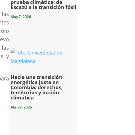
prueba climática: de
Escazú a la transición fósil
 las
May 7, 2026
ntes
sólo
uevo
las
os y
Hacia una transición
ara
energética justa en
Colombia: derechos,
territorios y acción
climática
Abr 29, 2026