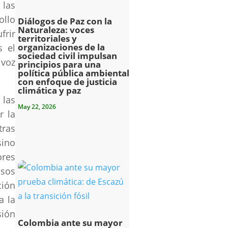
 las
ollo
Diálogos de Paz con la
Naturaleza: voces
frir
territoriales y
organizaciones de la
s el
sociedad civil impulsan
 voz
principios para una
política pública ambiental
con enfoque de justicia
climática y paz
 las
May 22, 2026
r la
tras
sino
ores
esos
ción
a la
sión
Colombia ante su mayor