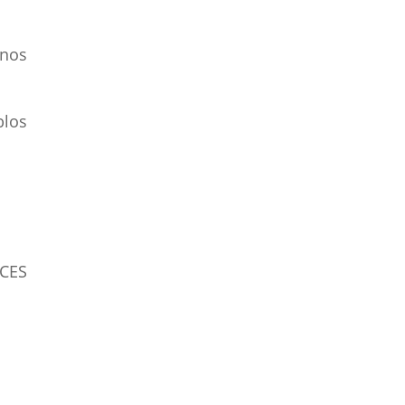
rnos
blos
CES