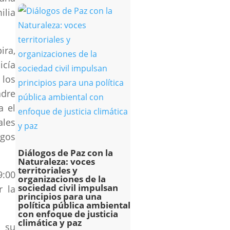
ilia
ira,
icía
 los
dre
a el
ales
rgos
Diálogos de Paz con la
Naturaleza: voces
territoriales y
9:00
organizaciones de la
sociedad civil impulsan
r la
principios para una
política pública ambiental
con enfoque de justicia
climática y paz
r su