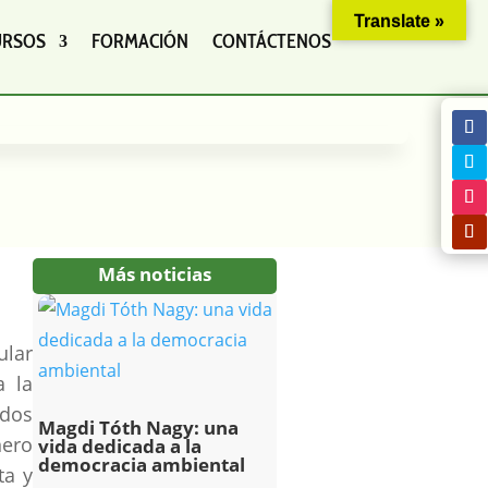
Translate »
URSOS
FORMACIÓN
CONTÁCTENOS
Más noticias
ular
a la
ados
Magdi Tóth Nagy: una
nero
vida dedicada a la
democracia ambiental
ta y