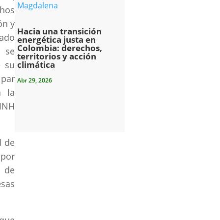
chos
ón y
Hacia una transición
rado
energética justa en
Colombia: derechos,
s se
territorios y acción
e su
climática
lpar
Abr 29, 2026
a la
PINH
d de
 por
a de
esas