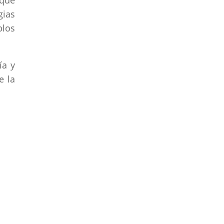
 que
gias
blos
ía y
e la