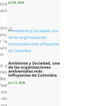
Jul 28, 2026
stra
paró
stro
ano,
r la
guro
NH.
Ambiente y Sociedad, una
os y
de las organizaciones
ambientales más
enes
influyentes de Colombia
des.
Jun 12, 2026
rbal
 los
o en
guna