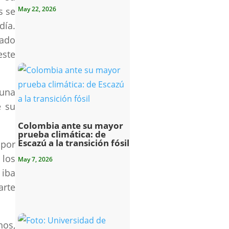
May 22, 2026
s se
día.
iado
este
 una
e su
Colombia ante su mayor
prueba climática: de
Escazú a la transición fósil
por
 los
May 7, 2026
 iba
arte
hos,