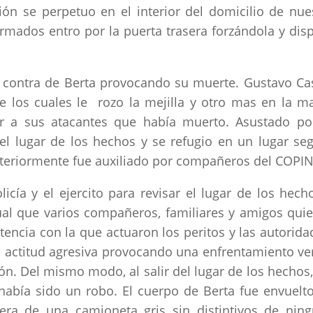
ión se perpetuo en el interior del domicilio de nue
ados entro por la puerta trasera forzándola y dis
 contra de Berta provocando su muerte. Gustavo Ca
e los cuales le rozo la mejilla y otro mas en la m
r a sus atacantes que había muerto. Asustado po
el lugar de los hechos y se refugio en un lugar se
osteriormente fue auxiliado por compañeros del COPI
licía y el ejercito para revisar el lugar de los hech
gual que varios compañeros, familiares y amigos qui
encia con la que actuaron los peritos y las autorida
na actitud agresiva provocando una enfrentamiento ve
n. Del mismo modo, al salir del lugar de los hechos,
 había sido un robo. El cuerpo de Berta fue envuelt
sera de una camioneta gris sin distintivos de nin