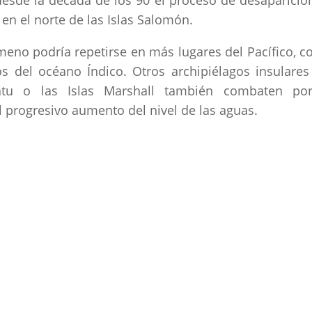
esde la década de los 90 el proceso de desaparició
n el norte de las Islas Salomón.
ómeno podría repetirse en más lugares del Pacífico, 
s del océano Índico. Otros archipiélagos insulares
uatu o las Islas Marshall también combaten po
el progresivo aumento del nivel de las aguas.