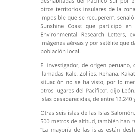
deshabitadas del Pacífico Sur por 
otros territorios insulares de la zo
imposible que se recuperen”, señaló 
Sunshine Coast que participó en l
Environmental Research Letters, e
imágenes aéreas y por satélite que da
población local.
El investigador, de origen peruano, c
llamadas Kale, Zollies, Rehana, Kaka
situación no se ha visto, por lo m
otros lugares del Pacífico”, dijo Le
islas desaparecidas, de entre 12.240
Otras seis islas de las Islas Salomó
500 metros de altitud, también han r
“La mayoría de las islas están des