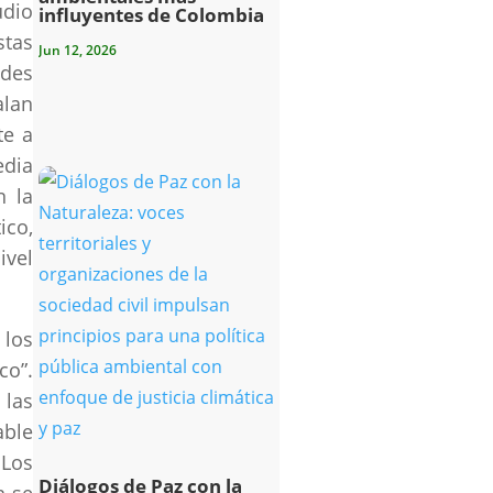
udio
influyentes de Colombia
stas
Jun 12, 2026
ades
alan
te a
edia
n la
ico,
ivel
 los
co”.
 las
able
 Los
Diálogos de Paz con la