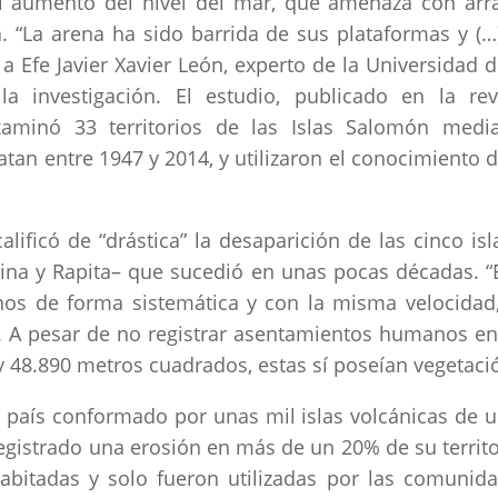
el aumento del nivel del mar, que amenaza con arr
na. “La arena ha sido barrida de sus plataformas y (…
a Efe Javier Xavier León, experto de la Universidad d
a investigación. El estudio, publicado en la rev
xaminó 33 territorios de las Islas Salomón medi
tan entre 1947 y 2014, y utilizaron el conocimiento d
alificó de “drástica” la desaparición de las cinco isl
tina y Rapita– que sucedió en unas pocas décadas. “
enos de forma sistemática y con la misma velocidad
ón. A pesar de no registrar asentamientos humanos en
 y 48.890 metros cuadrados, estas sí poseían vegetaci
n, país conformado por unas mil islas volcánicas de 
egistrado una erosión en más de un 20% de su territo
habitadas y solo fueron utilizadas por las comunid