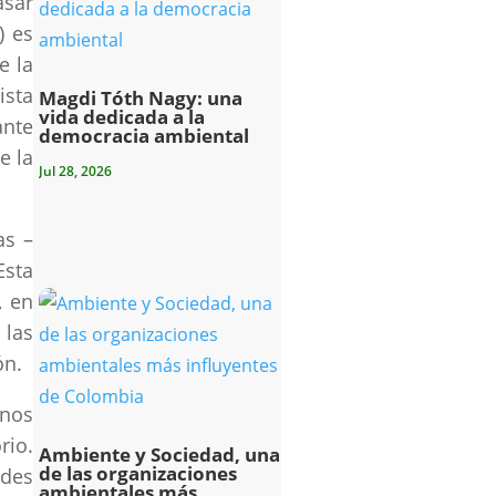
asar
) es
e la
ista
Magdi Tóth Nagy: una
vida dedicada a la
ante
democracia ambiental
e la
Jul 28, 2026
as –
Esta
, en
 las
ón.
unos
rio.
Ambiente y Sociedad, una
de las organizaciones
ades
ambientales más