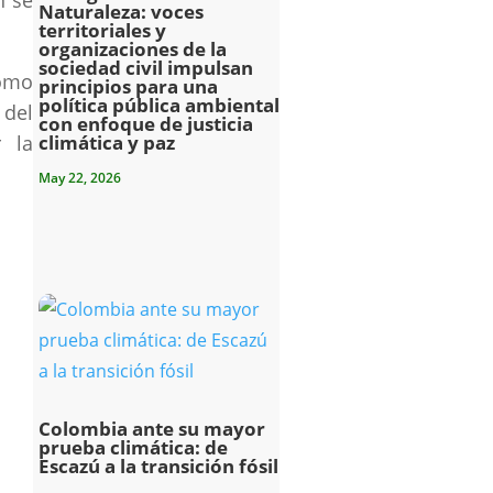
n se
Naturaleza: voces
territoriales y
organizaciones de la
sociedad civil impulsan
como
principios para una
política pública ambiental
 del
con enfoque de justicia
r la
climática y paz
May 22, 2026
Colombia ante su mayor
prueba climática: de
Escazú a la transición fósil