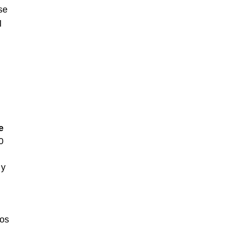
se
l
e
0
 y
los