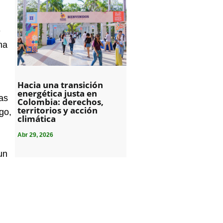
e
ma
Hacia una transición
energética justa en
las
Colombia: derechos,
territorios y acción
go,
climática
Abr 29, 2026
un