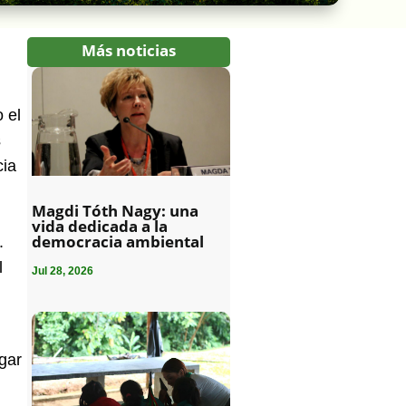
Más noticias
 el
s
cia
Magdi Tóth Nagy: una
vida dedicada a la
democracia ambiental
.
l
Jul 28, 2026
gar