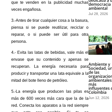
dedicada a l
que te venden en la publicidad muchas
democracia
ambiental
veces engañosa.
Jul 28, 2026
3.-Antes de tirar cualquier cosa a la basura,
piensa si se puede reutilizar, reciclar o
reparar, o si puede ser útil para otra
persona.
4.- Evita las latas de bebidas, vale más el
envase que su contenido y apenas se
Ambiente y
recuperan. La energía necesaria para
Sociedad, u
de las
producir y transportar una lata equivale a la
organizacio
ambientales
mitad del bote lleno de petróleo.
más
influyentes 
5.-La energía que producen las pilas es
Colombia
Jun 12, 2026
más de 600 veces más cara que la de la
red. Conecta los aparatos a la red siempre