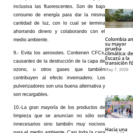
inclusiva las fluorescentes. Son de bajo
consumo de energía para dar la misma
cantidad de luz, con lo cual se termina
ahorrando dinero y colaborando con el
Colombia an
medio ambiente.
su mayor
prueba
9.- Evita los aerosoles. Contienen CFCs,
climática: de
Escazú a la
causantes de la destrucción de la capa de
transición fó
ozono, u otros gases que también
May 7, 2026
contribuyen al efecto invernadero. Los
pulverizadores son una buena alternativa y
son recargables.
10.-La gran mayoría de los productos de
limpieza que se anuncian no sólo son
innecesarios sino también muy nocivos
Hacia una
para el medio ambiente. Casi toda la casa