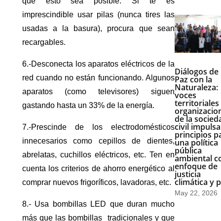
que esto sea posible. Si te es
imprescindible usar pilas (nunca tires las
usadas a la basura), procura que sean
recargables.
6.-Desconecta los aparatos eléctricos de la
Diálogos de
red cuando no están funcionando. Algunos
Paz con la
Naturaleza:
aparatos (como televisores) siguen
voces
territoriales
gastando hasta un 33% de la energía.
organizacio
de la socied
civil impuls
7.-Prescinde de los electrodomésticos
principios p
innecesarios como cepillos de dientes,
una política
pública
abrelatas, cuchillos eléctricos, etc. Ten en
ambiental c
enfoque de
cuenta los criterios de ahorro energético al
justicia
climática y 
comprar nuevos frigoríficos, lavadoras, etc.
May 22, 2026
8.- Usa bombillas LED que duran mucho
más que las bombillas tradicionales y que