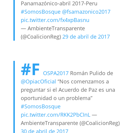
Panamazónico-abril 2017-Peru
#SomosBosque
@fsamazonico2017
pic.twitter.com/fx4xpBasnu
— AmbienteTransparente
(@CoalicionReg)
29 de abril de 2017
#F
OSPA2017
Román Pulido de
@OpiacOficial
“Nos comenzamos a
preguntar si el Acuerdo de Paz es una
oportunidad o un problema”
#SomosBosque
pic.twitter.com/RKK2PbCInL
—
AmbienteTransparente (@CoalicionReg)
30 de abril de 2017