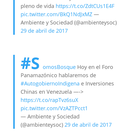
pleno de vida
https://t.co/ZdtCUs1E4F
pic.twitter.com/BkQ1NdJxMZ
—
Ambiente y Sociedad (@ambienteysoc)
29 de abril de 2017
#S
omosBosque
Hoy en el Foro
Panamazónico hablaremos de
#AutogobiernoIndigena
e Inversiones
Chinas en Venezuela —->
https://t.co/rapTvz6suX
pic.twitter.com/VzAZTPcct1
— Ambiente y Sociedad
(@ambienteysoc)
29 de abril de 2017