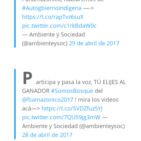
#AutogbiernoIndigena
—->
https://t.co/rapTvz6suX
pic.twitter.com/c1rkBdaW0c
— Ambiente y Sociedad
(@ambienteysoc)
29 de abril de 2017
P
articipa y pasa la voz, TÚ ELIJES AL
GANADOR
#SomosBosque
del
@fsamazonico2017
! mira los videos
acá—>
https://t.co/SVDZfuz5YJ
pic.twitter.com/7QUS9Jg3mW
—
Ambiente y Sociedad (@ambienteysoc)
28 de abril de 2017