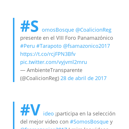
#S
omosBosque
@CoalicionReg
presente en el VIII Foro Panamazónico
#Peru
#Tarapoto
@fsamazonico2017
https://t.co/rcjFPN3Bfv
pic.twitter.com/vyjvml2mru
— AmbienteTransparente
(@CoalicionReg)
28 de abril de 2017
#V
ideo
¡participa en la selección
del mejor video con
#SomosBosque
y