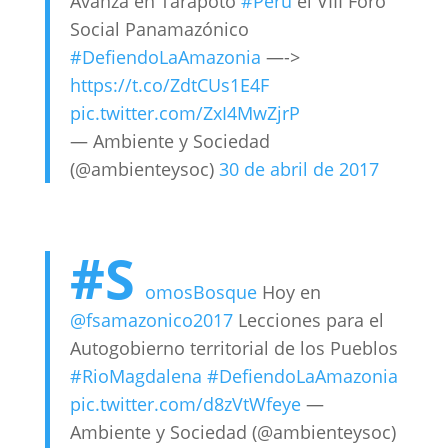
Avanza en Tarapoto
#Peru
el VIII Foro
Social Panamazónico
#DefiendoLaAmazonia
—->
https://t.co/ZdtCUs1E4F
pic.twitter.com/ZxI4MwZjrP
— Ambiente y Sociedad
(@ambienteysoc)
30 de abril de 2017
#S
omosBosque
Hoy en
@fsamazonico2017
Lecciones para el
Autogobierno territorial de los Pueblos
#RioMagdalena
#DefiendoLaAmazonia
pic.twitter.com/d8zVtWfeye
—
Ambiente y Sociedad (@ambienteysoc)