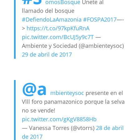
omosBosque
Únete al
llamado del bosque
#DefiendoLaAmazonia
#FOSPA2017
—-
>
https://t.co/97kpKfuRnA
pic.twitter.com/BcUJ5y9c7T
—
Ambiente y Sociedad (@ambienteysoc)
29 de abril de 2017
@a
mbienteysoc
presente en el
Vlll foro panamazonico porque la selva
no se vende!
pic.twitter.com/gKgV8858Hb
— Vanessa Torres (@vtorrs)
28 de abril
de 2017