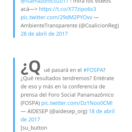
@fsamazonico2017
! mira los videos
acá—>
https://t.co/X77zipo6s3
pic.twitter.com/29dM2PYOvv
—
AmbienteTransparente (@CoalicionReg)
28 de abril de 2017
¿Q
ué pasará en el
#FOSPA
?
¿Qué resultados tendremos? Entérate
de eso y más en la conferencia de
prensa del Foro Social Panamazónico
(FOSPA)
pic.twitter.com/Dz1Noo0CMI
— AIDESEP (@aidesep_org)
18 de abril
de 2017
[su_button