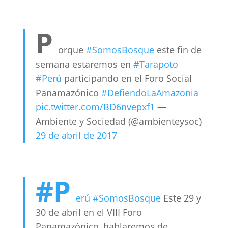
P
orque
#SomosBosque
este fin de
semana estaremos en
#Tarapoto
#Perú
participando en el Foro Social
Panamazónico
#DefiendoLaAmazonia
pic.twitter.com/BD6nvepxf1
—
Ambiente y Sociedad (@ambienteysoc)
29 de abril de 2017
#P
erú
#SomosBosque
Este 29 y
30 de abril en el VIII Foro
Panamazónico, hablaremos de