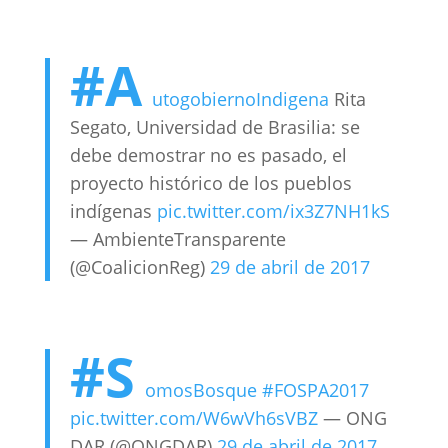
#A
utogobiernoIndigena
Rita
Segato, Universidad de Brasilia: se
debe demostrar no es pasado, el
proyecto histórico de los pueblos
indígenas
pic.twitter.com/ix3Z7NH1kS
— AmbienteTransparente
(@CoalicionReg)
29 de abril de 2017
#S
omosBosque
#FOSPA2017
pic.twitter.com/W6wVh6sVBZ
— ONG
DAR (@ONGDAR)
29 de abril de 2017