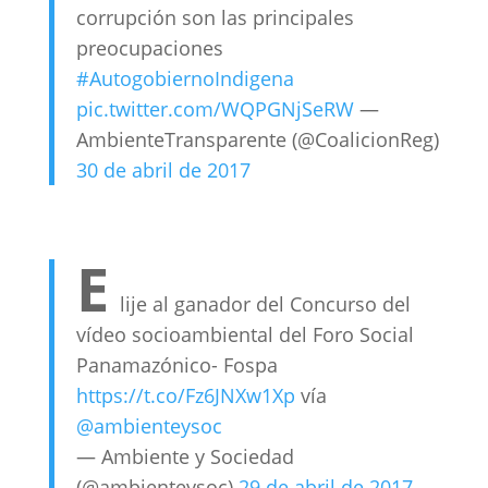
corrupción son las principales
preocupaciones
#AutogobiernoIndigena
pic.twitter.com/WQPGNjSeRW
—
AmbienteTransparente (@CoalicionReg)
30 de abril de 2017
E
lije al ganador del Concurso del
vídeo socioambiental del Foro Social
Panamazónico- Fospa
https://t.co/Fz6JNXw1Xp
vía
@ambienteysoc
— Ambiente y Sociedad
(@ambienteysoc)
29 de abril de 2017