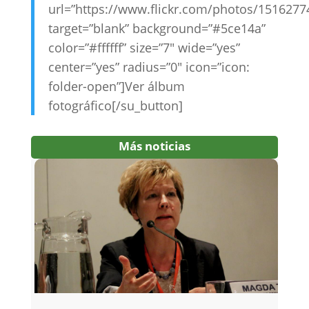
url=”https://www.flickr.com/photos/15162
target=”blank” background=”#5ce14a”
color=”#ffffff” size=”7″ wide=”yes”
center=”yes” radius=”0″ icon=”icon:
folder-open”]Ver álbum
fotográfico[/su_button]
Más noticias