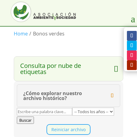
Home
/
Bonos verdes
Consulta por nube de
etiquetas
¿Cómo explorar nuestro
archivo histórico?
Buscar
Reiniciar archivo