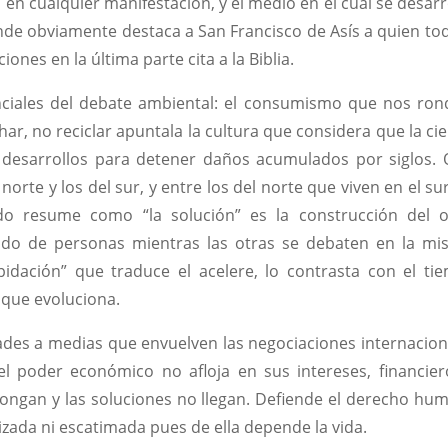
 en cualquier manifestación, y el medio en el cual se desarr
de obviamente destaca a San Francisco de Asís a quien tod
ones en la última parte cita a la Biblia.
nciales del debate ambiental: el consumismo que nos ron
har, no reciclar apuntala la cultura que considera que la ci
desarrollos para detener daños acumulados por siglos. 
norte y los del sur, y entre los del norte que viven en el su
 resume como “la solución” es la construcción del o
do de personas mientras las otras se debaten en la mis
apidación” que traduce el acelere, lo contrasta con el ti
o que evoluciona.
dades a medias que envuelven las negociaciones internacion
 poder económico no afloja en sus intereses, financier
longan y las soluciones no llegan. Defiende el derecho hu
izada ni escatimada pues de ella depende la vida.