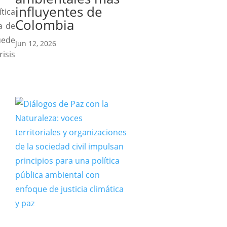
influyentes de
tica
Colombia
a de
uede
Jun 12, 2026
isis