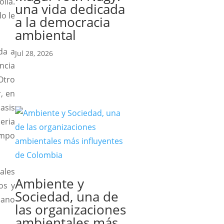
olla.
una vida dedicada
o le
a la democracia
ambiental
da a
Jul 28, 2026
encia
Otro
r, en
asis
eria
empo
ales
Ambiente y
os y
Sociedad, una de
mano
las organizaciones
ambientales más