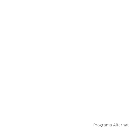
Cra. 10 #24 76 Of. 1001,
Programa Alternati