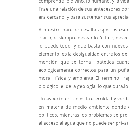
comprende lo divino, lo humano, y la vida
Trae una relación de sus antecesores don
era cercano, y para sustentar sus apreciaci
A nuestro parecer resalta aspectos ese
diario, el siempre desear lo último, desec
lo puede todo, y que basta con nuevos 
elemento, es la desigualdad entre los del 
mención que se torna patética cuando
ecológicamente correctos para un puña
moral, física y ambiental.El término “r
biológico, el de la geología, lo que dura,l
Un aspecto crítico es la eternidad y ver
en materia de medio ambiente donde el
políticos, mientras los problemas se pro
al acceso al agua que no puede ser privat