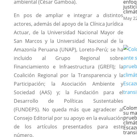
ambiental (César Gamboa).
enfoq
justic
climát
En pos de ampliar e integrar a distintos
May 22
actores, además del apoyo de la Clínica Jurídica
Actuar, de la Universidad Nacional Mayor de
San Marcos y la Universidad Nacional de la
Amazonía Peruana (UNAP), Loreto-Perú; se ha
incluido al Grupo Regional sobre
Financiamiento e Infraestructura (GREFI); la
Coalición Regional por la Transparencia y la
Participación; la Asociación Ambiente y
Sociedad (AAS) y; la Fundación para el
Desarrollo de Políticas Sustentables
Colom
(FUNDEPS). No queda más que agradecer al
su ma
prue
Consejo Editorial por su apoyo en la evaluación
climát
de los artículos presentados para este
Escazú
transi
número.