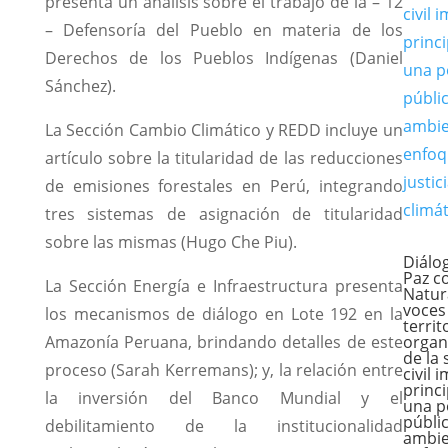
presenta un análisis sobre el trabajo de la – 12
– Defensoría del Pueblo en materia de los
Derechos de los Pueblos Indígenas (Daniel
Sánchez).
La Sección Cambio Climático y REDD incluye un
artículo sobre la titularidad de las reducciones
de emisiones forestales en Perú, integrando
tres sistemas de asignación de titularidad
sobre las mismas (Hugo Che Piu).
Diálo
Paz co
La Sección Energía e Infraestructura presenta
Natur
voces
los mecanismos de diálogo en Lote 192 en la
territ
Amazonía Peruana, brindando detalles de este
organ
de la
proceso (Sarah Kerremans); y, la relación entre
civil 
princ
la inversión del Banco Mundial y el
una po
públi
debilitamiento de la institucionalidad
ambie