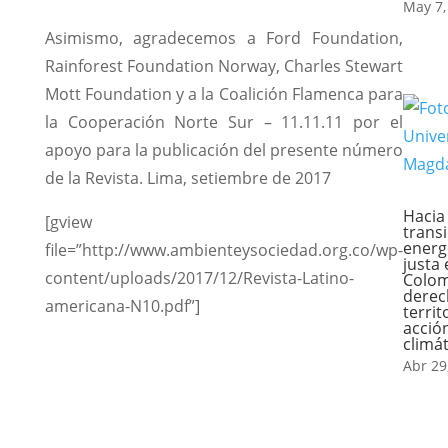
May 7,
Asimismo, agradecemos a Ford Foundation,
Rainforest Foundation Norway, Charles Stewart
Mott Foundation y a la Coalición Flamenca para
la Cooperación Norte Sur – 11.11.11 por el
apoyo para la publicación del presente número
de la Revista. Lima, setiembre de 2017
Hacia
[gview
trans
energ
file=”http://www.ambienteysociedad.org.co/wp-
justa 
content/uploads/2017/12/Revista-Latino-
Colom
derec
americana-N10.pdf”]
territ
acció
climát
Abr 29