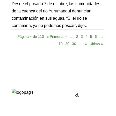
Desde el pasado 7 de octubre, las comunidades
de la cuenca del río Yurumanguí denuncian
contaminación en sus aguas. “Si el río se
contamina, ya no podemos pescar”, dijo…
Página 4 de 110
« Primera
«
…
2
3
4
5
6
…
10
20
30
…
»
Última »
Cra. 10 #24 76
Of. 1001,
Bogotá,
Colombia