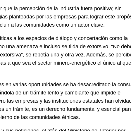
r que la percepción de la industria fuera positiva; sin
ias planteadas por las empresas para lograr este propós
ncluir a las comunidades como un actor clave.
críticas a los espacios de diálogo y concertación como la
mo una amenaza e incluso se tilda de extorsivo. “No deb
 extorsiva”, se repetía una y otra vez. Además, se percib
as a que sea el sector minero-energético el único al qu
es en varias oportunidades se ha desacreditado la consu
dándola de un trámite lento y cambiante que impide el
ro las empresas y las instituciones estatales han olvida
o es un trámite, es un derecho fundamental y esencial par
bierno de las comunidades étnicas.
sus peticiones, el afán del Ministerio del Interior por