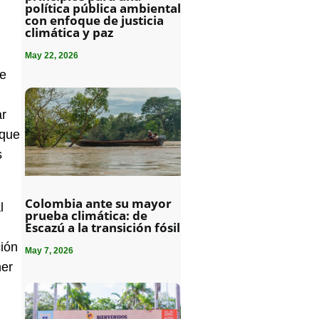
política pública ambiental
con enfoque de justicia
climática y paz
May 22, 2026
le
ar
 que
s
Colombia ante su mayor
l
prueba climática: de
Escazú a la transición fósil
ción
May 7, 2026
ner