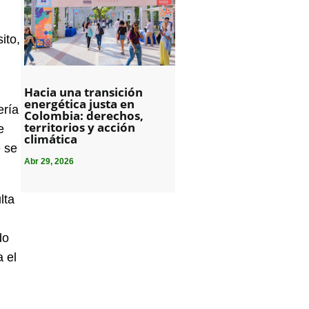
ito,
Hacia una transición
energética justa en
ería
Colombia: derechos,
territorios y acción
e
climática
e se
Abr 29, 2026
lta
do
a el