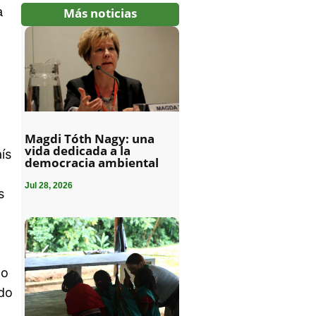
a
Más noticias
Magdi Tóth Nagy: una
vida dedicada a la
ís
democracia ambiental
Jul 28, 2026
s
no
ado