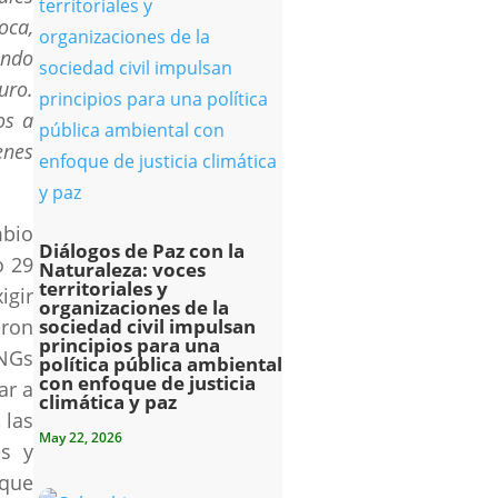
oca,
endo
uro.
os a
enes
mbio
Diálogos de Paz con la
o 29
Naturaleza: voces
territoriales y
igir
organizaciones de la
eron
sociedad civil impulsan
principios para una
ONGs
política pública ambiental
con enfoque de justicia
ar a
climática y paz
 las
May 22, 2026
es y
 que