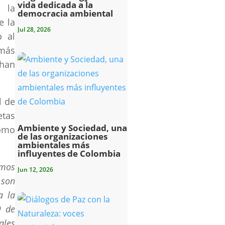
vida dedicada a la
y la
democracia ambiental
e la
Jul 28, 2026
o al
 más
 han
l de
etas
Ambiente y Sociedad, una
como
de las organizaciones
ambientales más
influyentes de Colombia
amos
Jun 12, 2026
 son
a la
9 de
ales