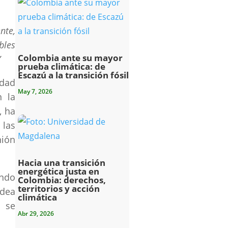
nte,
bles
Colombia ante su mayor
”
prueba climática: de
Escazú a la transición fósil
edad
May 7, 2026
n la
, ha
 las
nión
Hacia una transición
energética justa en
ando
Colombia: derechos,
territorios y acción
idea
climática
o se
Abr 29, 2026