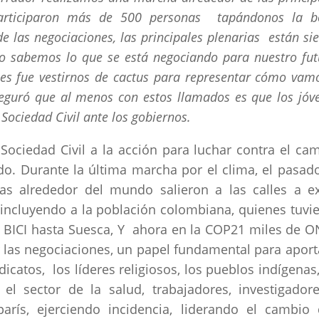
participaron más de 500 personas tapándonos la b
 las negociaciones, las principales plenarias están si
no sabemos lo que se está negociando para nuestro fut
nes fue vestirnos de cactus para representar cómo vam
aseguró que al menos con estos llamados es que los jóv
ociedad Civil ante los gobiernos.
ociedad Civil a la acción para luchar contra el ca
do. Durante la última marcha por el clima, el pasad
 alrededor del mundo salieron a las calles a ex
incluyendo a la población colombiana, quienes tuvi
n BICI hasta Suesca, Y ahora en la COP21 miles de 
ar las negociaciones, un papel fundamental para aport
icatos, los líderes religiosos, los pueblos indígenas,
 el sector de la salud, trabajadores, investigador
arís, ejerciendo incidencia, liderando el cambio