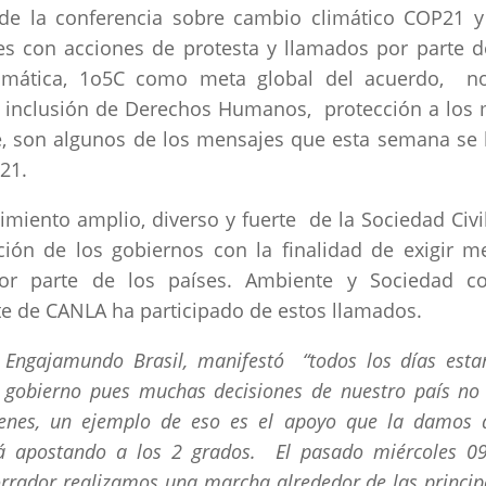
 de la conferencia sobre cambio climático COP21 
es con acciones de protesta y llamados por parte d
Climática, 1o5C como meta global del acuerdo, n
s, inclusión de Derechos Humanos, protección a los
le, son algunos de los mensajes que esta semana se
P21.
miento amplio, diverso y fuerte de la Sociedad Civi
ión de los gobiernos con la finalidad de exigir m
por parte de los países. Ambiente y Sociedad 
te de CANLA ha participado de estos llamados.
la Engajamundo Brasil, manifestó “todos los días est
l gobierno pues muchas decisiones de nuestro país no
óvenes, un ejemplo de eso es el apoyo que la damos 
á apostando a los 2 grados. El pasado miércoles 0
orrador realizamos una marcha alrededor de las princip