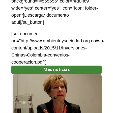
background=”#555555″ color=”#d0ffc9″
wide=”yes” center=”yes” icon=”icon: folder-
open”]Descargar documento
aquí[/su_button]
[su_document
url=”http://www.ambienteysociedad.org.co/wp-
content/uploads/2015/11/Inversiones-
Chinas-Colombia-convenios-
cooperacion.pdf”]
Más noticias