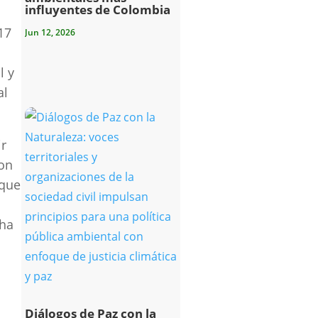
influyentes de Colombia
17
Jun 12, 2026
l y
al
ir
con
 que
cha
Diálogos de Paz con la