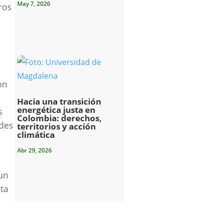
May 7, 2026
ros
ón
Hacia una transición
energética justa en
s
Colombia: derechos,
ades
territorios y acción
climática
Abr 29, 2026
un
sta