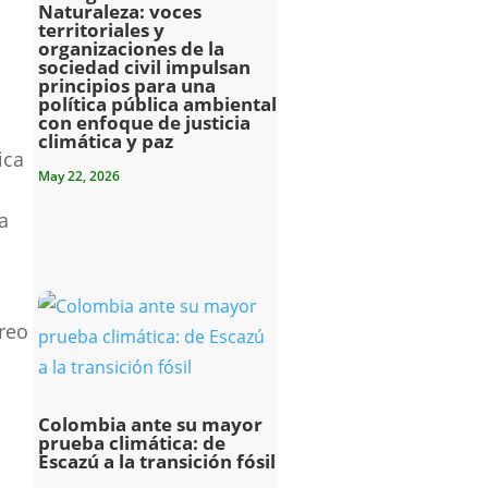
Naturaleza: voces
territoriales y
organizaciones de la
sociedad civil impulsan
principios para una
política pública ambiental
con enfoque de justicia
climática y paz
ica
May 22, 2026
a
reo
Colombia ante su mayor
prueba climática: de
Escazú a la transición fósil