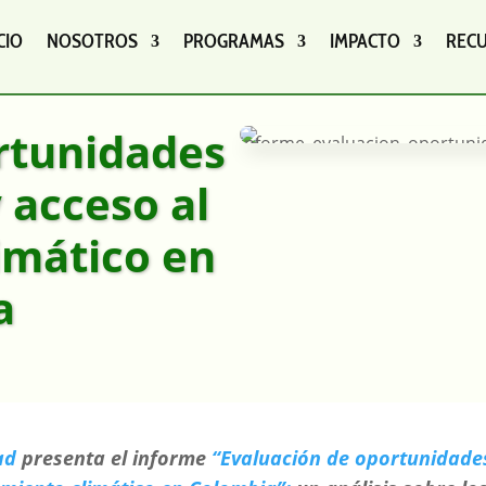
CIO
NOSOTROS
PROGRAMAS
IMPACTO
REC
rtunidades
 acceso al
imático en
a
dad
presenta el informe
“Evaluación de oportunidade