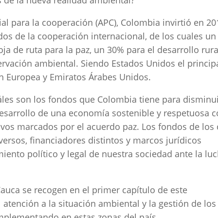
s de la nueva realidad ambiental?
al para la cooperación (APC), Colombia invirtió en 20
dos de la cooperación internacional, de los cuales un
a de ruta para la paz, un 30% para el desarrollo rura
ervación ambiental. Siendo Estados Unidos el princip
ón Europea y Emiratos Árabes Unidos.
áles son los fondos que Colombia tiene para disminu
 desarrollo de una economía sostenible y respetuosa 
tivos marcados por el acuerdo paz. Los fondos de los
ersos, financiadores distintos y marcos jurídicos
iento político y legal de nuestra sociedad ante la lu
Cauca se recogen en el primer capítulo de este
atención a la situación ambiental y la gestión de los
implementando en estas zonas del país.