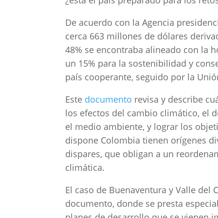
¿está el país preparado para los reto
De acuerdo con la Agencia presidenci
cerca 663 millones de dólares deriva
48% se encontraba alineado con la hoj
un 15% para la sostenibilidad y cons
país cooperante, seguido por la Uni
Este
documento
revisa y describe cu
los efectos del cambio climático, el
el medio ambiente, y lograr los obje
dispone Colombia tienen orígenes div
dispares, que obligan a un reordenam
climática.
El caso de Buenaventura y Valle del 
documento, donde se presta especial 
planes de desarrollo que se vienen 