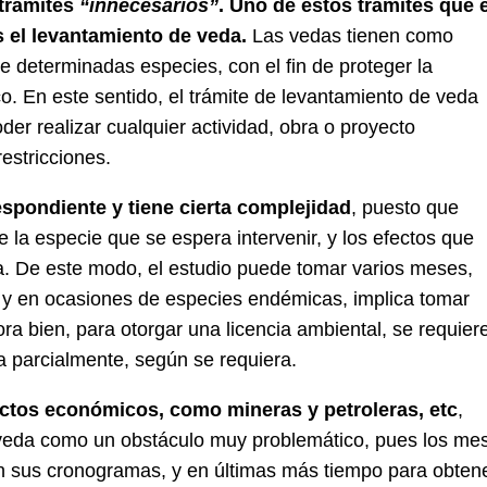
 trámites
“innecesarios”
. Uno de estos trámites que e
 el levantamiento de veda.
Las vedas tienen como
de determinadas especies, con el fin de proteger la
ico. En este sentido, el trámite de levantamiento de veda
oder realizar cualquier actividad, obra o proyecto
restricciones.
espondiente y tiene cierta complejidad
, puesto que
e la especie que se espera intervenir, y los efectos que
ema. De este modo, el estudio puede tomar varios meses,
d y en ocasiones de especies endémicas, implica tomar
a bien, para otorgar una licencia ambiental, se requier
a parcialmente, según se requiera.
ctos económicos, como mineras y petroleras, etc
,
 veda como un obstáculo muy problemático, pues los me
en sus cronogramas, y en últimas más tiempo para obten