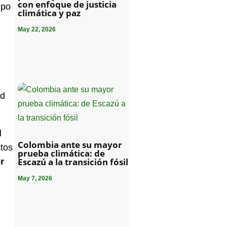
con enfoque de justicia
mpo
climática y paz
May 22, 2026
ad
l
Colombia ante su mayor
ctos
prueba climática: de
Escazú a la transición fósil
or
May 7, 2026