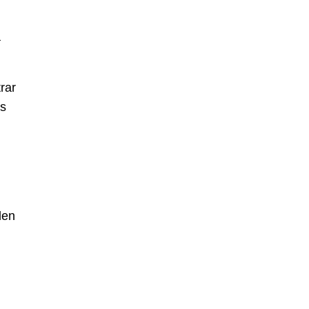
a
rar
as
den