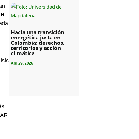
ían
AR
mada
Hacia una transición
energética justa en
Colombia: derechos,
territorios y acción
climática
isis
Abr 29, 2026
ás
 CAR