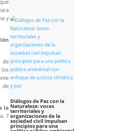
 que
lara
na y
ión
a de
 los
onte
s de
Diálogos de Paz con la
Naturaleza: voces
a la
territoriales y
a, 7
organizaciones de la
sociedad civil impulsan
principios para una
política pública ambiental