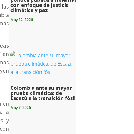
con enfoque de justicia
 las
climática y paz
mbia
May 22, 2026
 más
reas
7 en
emas
uyen
Colombia ante su mayor
prueba climática: de
Escazú a la transición fósil
n en
May 7, 2026
, la
es y
 con