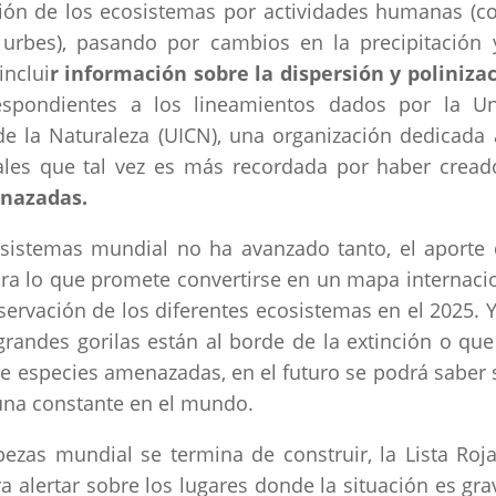
ión de los ecosistemas por actividades humanas (
 urbes), pasando por cambios en la precipitación 
inclui
r información sobre la dispersión y poliniza
espondientes a los lineamientos dados por la U
de la Naturaleza (UICN), una organización dedicada 
ales que tal vez es más recordada por haber cread
enazadas.
osistemas mundial no ha avanzado tanto, el aporte
ra lo que promete convertirse en un mapa internaci
servación de los diferentes ecosistemas en el 2025. Y
andes gorilas están al borde de la extinción o que
de especies amenazadas, en el futuro se podrá saber s
 una constante en el mundo.
ezas mundial se termina de construir, la Lista Roj
 alertar sobre los lugares donde la situación es gra