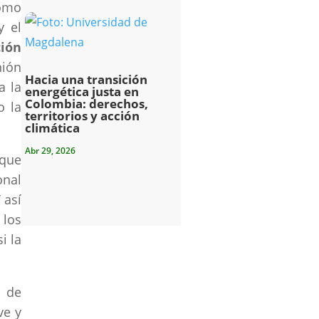
como
y el
ción
nión
Hacia una transición
a la
energética justa en
Colombia: derechos,
o la
territorios y acción
climática
Abr 29, 2026
 que
onal
 así
 los
i la
a de
ve y