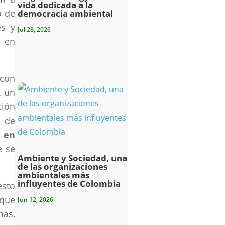
vida dedicada a la
o de
democracia ambiental
es y
Jul 28, 2026
í en
 con
,
un
ción
: de
o en
e se
Ambiente y Sociedad, una
de las organizaciones
ambientales más
influyentes de Colombia
esto
 que
Jun 12, 2026
mas,