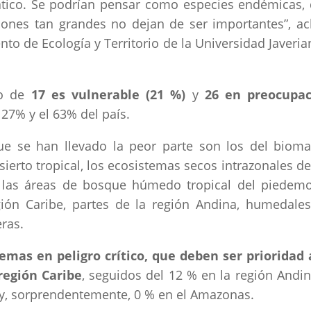
ático. Se podrían pensar como especies endémicas,
ones tan grandes no dejan de ser importantes”, ac
to de Ecología y Territorio de la Universidad Javeria
do de
17 es vulnerable (21 %)
y
26 en preocupac
 27% y el 63% del país.
ue se han llevado la peor parte son los del biom
ierto tropical, los ecosistemas secos intrazonales de
 las áreas de bosque húmedo tropical del piedem
egión Caribe, partes de la región Andina, humedale
ras.
temas en peligro crítico, que deben ser prioridad 
región Caribe
, seguidos del 12 % en la región Andin
o y, sorprendentemente, 0 % en el Amazonas.