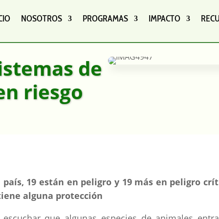
CIO
NOSOTROS
PROGRAMAS
IMPACTO
REC
sistemas de
en riesgo
país, 19 están en peligro y 19 más en peligro crít
 tiene alguna protección
 escuchar que algunas especies de animales entr