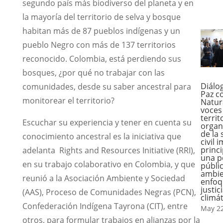
segundo país más biodiverso del planeta y en
la mayoría del territorio de selva y bosque
habitan más de 87 pueblos indígenas y un
pueblo Negro con más de 137 territorios
reconocido. Colombia, está perdiendo sus
bosques, ¿por qué no trabajar con las
Diálo
comunidades, desde su saber ancestral para
Paz c
monitorear el territorio?
Natur
voces
territ
Escuchar su experiencia y tener en cuenta su
organ
de la
conocimiento ancestral es la iniciativa que
civil 
princ
adelanta Rights and Resources Initiative (RRI),
una po
en su trabajo colaborativo en Colombia, y que
públi
ambie
reunió a la Asociación Ambiente y Sociedad
enfoq
justic
(AAS), Proceso de Comunidades Negras (PCN),
climát
Confederación Indígena Tayrona (CIT), entre
May 22
otros, para formular trabajos en alianzas por la