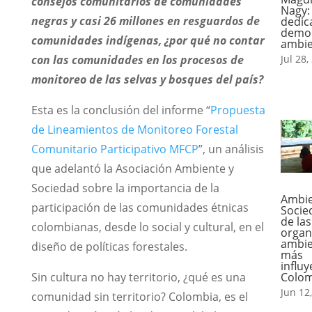
consejos comunitarios de comunidades
Nagy:
negras y casi 26 millones en resguardos de
dedic
democ
comunidades indígenas, ¿por qué no contar
ambie
Jul 28,
con las comunidades en los procesos de
monitoreo de las selvas y bosques del país?
Esta es la conclusión del informe “
Propuesta
de Lineamientos de Monitoreo Forestal
Comunitario Participativo MFCP
”, un análisis
que adelantó la Asociación Ambiente y
Sociedad sobre la importancia de la
Ambie
participación de las comunidades étnicas
Socie
de las
colombianas, desde lo social y cultural, en el
organ
ambie
diseño de políticas forestales.
más
influ
Colo
Sin cultura no hay territorio, ¿qué es una
Jun 12
comunidad sin territorio? Colombia, es el