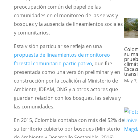
preocupación común del papel de las
comunidades en el monitoreo de las selvas y
bosques y la ausencia de lineamientos sociales
y comunitarios.
Esta visión particular se refleja en una
Colom
su ma
propuesta de lineamientos de monitoreo
prue
forestal comunitario participativo
, que fue
climát
Escazú
presentada como una versión preliminar y en
transi
construcción por la coalición al Ministerio de
May 7,
Ambiente, IDEAM, ONG y a otros actores que
guardan relación con los bosques, las selvas y
las comunidades.
En 2015, Colombia contaba con más del 52% de
su territorio cubierto por bosques (Ministerio
de Ambiente y Desarrollo Sostenible, 2016).