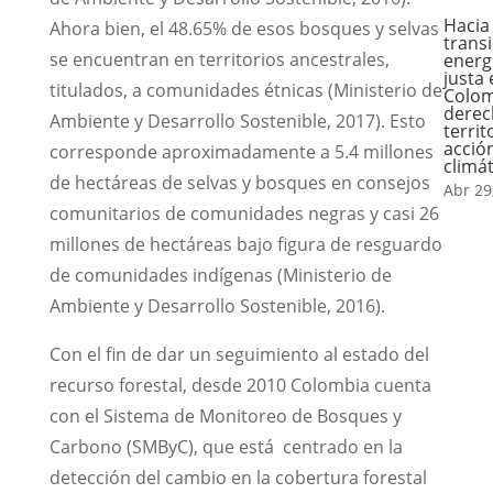
Hacia
Ahora bien, el 48.65% de esos bosques y selvas
trans
se encuentran en territorios ancestrales,
energ
justa
titulados, a comunidades étnicas (Ministerio de
Colom
derec
Ambiente y Desarrollo Sostenible, 2017). Esto
territ
acció
corresponde aproximadamente a 5.4 millones
climát
de hectáreas de selvas y bosques en consejos
Abr 29
comunitarios de comunidades negras y casi 26
millones de hectáreas bajo figura de resguardo
de comunidades indígenas (Ministerio de
Ambiente y Desarrollo Sostenible, 2016).
Con el fin de dar un seguimiento al estado del
recurso forestal, desde 2010 Colombia cuenta
con el Sistema de Monitoreo de Bosques y
Carbono (SMByC), que está centrado en la
detección del cambio en la cobertura forestal