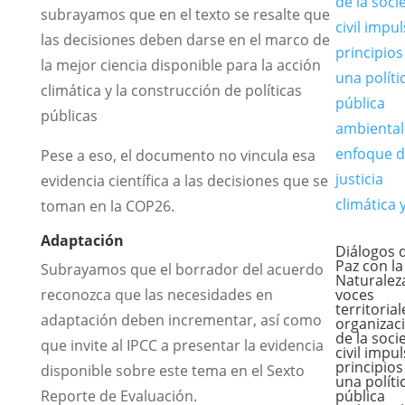
subrayamos que en el texto se resalte que
las decisiones deben darse en el marco de
la mejor ciencia disponible para la acción
climática y la construcción de políticas
públicas
Pese a eso, el documento no vincula esa
evidencia científica a las decisiones que se
toman en la COP26.
Adaptaci
ó
n
Diálogos 
Paz con la
Subrayamos que el borrador del acuerdo
Naturalez
reconozca que las necesidades en
voces
territorial
adaptación deben incrementar, así como
organizac
de la soci
que invite al IPCC a presentar la evidencia
civil impu
principios
disponible sobre este tema en el Sexto
una políti
Reporte de Evaluación.
pública