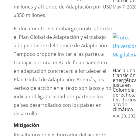
transición 
millones y al Fondo de Adaptación por USD
May 7, 202
$350 millones.
El documento, sin embargo, omite abordar
el Plan Global de Adaptación y el trabajo
aún pendiente del Comité de Adaptación.
Tampoco propone invitar a las partes a
trabajar por una meta de financiamiento
Hacia una
en adaptación concreta ni a fortalecer el
transición
Plan Global de Adaptación. Además, los
energétic
justa en
verbos de acción en el texto son laxos y no
Colombia:
derechos,
indican obligatoriedad por parte de los
territorios
acción
países desarrollados con los países en
climática
desarrollo.
Abr 29, 202
Mitigaci
ó
n
Resaltamos que el borrador del acuerdo