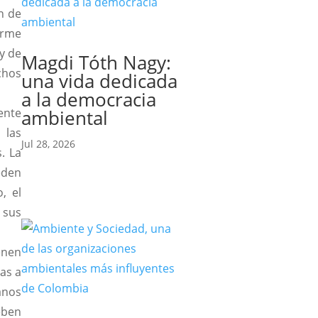
n de
orme
y de
Magdi Tóth Nagy:
chos
una vida dedicada
a la democracia
ente
ambiental
 las
Jul 28, 2026
. La
eden
, el
 sus
enen
as a
anos
eben