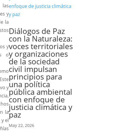
r las
es y
e la
Diálogos de Paz
stos
con la Naturaleza:
voces territoriales
os y
y organizaciones
as o
de la sociedad
civil impulsan
como
principios para
Este
una política
vo y
pública ambiental
cia,
con enfoque de
chos
justicia climática y
n la
paz
y el
May 22, 2026
ñías