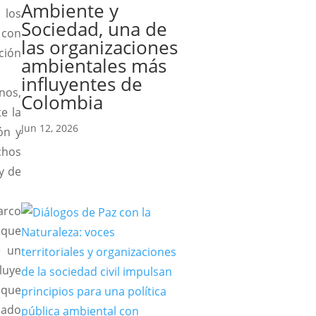
Ambiente y
 los
Sociedad, una de
 con
las organizaciones
ción
ambientales más
influyentes de
nos,
Colombia
e la
Jun 12, 2026
ón y
chos
y de
arco
 que
e un
luye
 que
uado