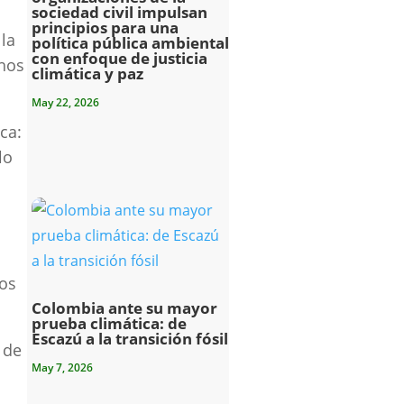
sociedad civil impulsan
principios para una
la
política pública ambiental
con enfoque de justicia
chos
climática y paz
May 22, 2026
ca:
lo
los
Colombia ante su mayor
prueba climática: de
Escazú a la transición fósil
 de
May 7, 2026