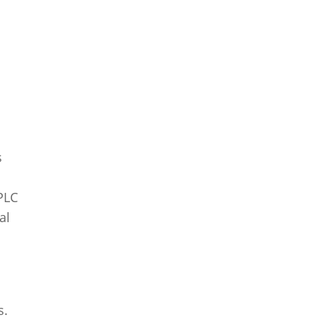
s
PLC
al
s.