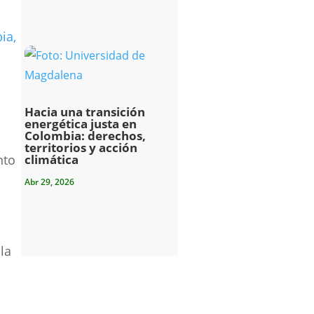
s
ia,
Hacia una transición
energética justa en
Colombia: derechos,
territorios y acción
nto
climática
Abr 29, 2026
la