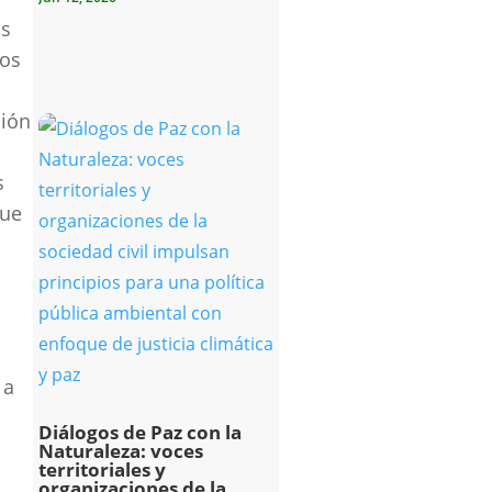
os
hos
ción
s
que
 a
Diálogos de Paz con la
Naturaleza: voces
territoriales y
organizaciones de la